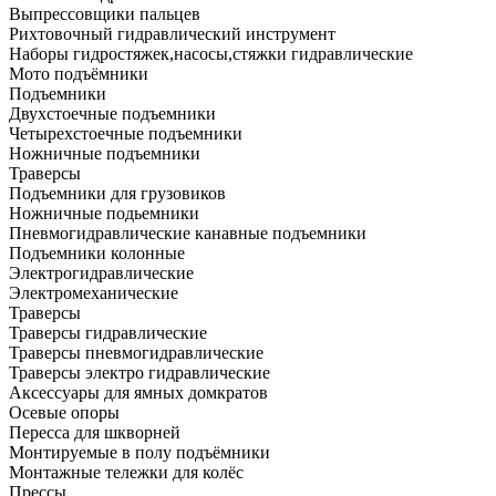
Выпрессовщики пальцев
Рихтовочный гидравлический инструмент
Наборы гидростяжек,насосы,стяжки гидравлические
Мото подъёмники
Подъемники
Двухстоечные подъемники
Четырехстоечные подъемники
Ножничные подъемники
Траверсы
Подъемники для грузовиков
Ножничные подьемники
Пневмогидравлические канавные подъемники
Подъемники колонные
Электрогидравлические
Электромеханические
Траверсы
Траверсы гидравлические
Траверсы пневмогидравлические
Траверсы электро гидравлические
Аксессуары для ямных домкратов
Осевые опоры
Пересса для шкворней
Монтируемые в полу подъёмники
Монтажные тележки для колёс
Прессы