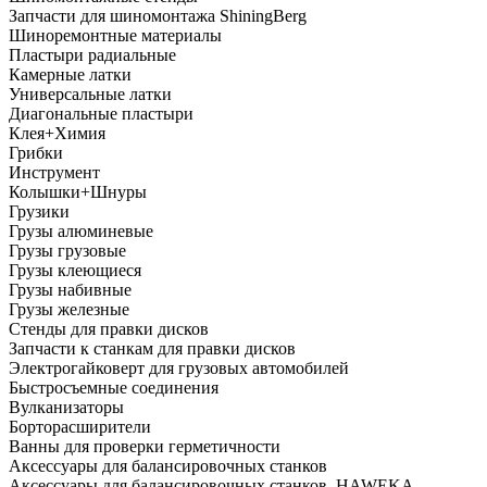
Запчасти для шиномонтажа ShiningBerg
Шиноремонтные материалы
Пластыри радиальные
Камерные латки
Универсальные латки
Диагональные пластыри
Клея+Химия
Грибки
Инструмент
Колышки+Шнуры
Грузики
Грузы алюминевые
Грузы грузовые
Грузы клеющиеся
Грузы набивные
Грузы железные
Стенды для правки дисков
Запчасти к станкам для правки дисков
Электрогайковерт для грузовых автомобилей
Быстросъемные соединения
Вулканизаторы
Борторасширители
Ванны для проверки герметичности
Аксессуары для балансировочных станков
Аксессуары для балансировочных станков, HAWEKA,