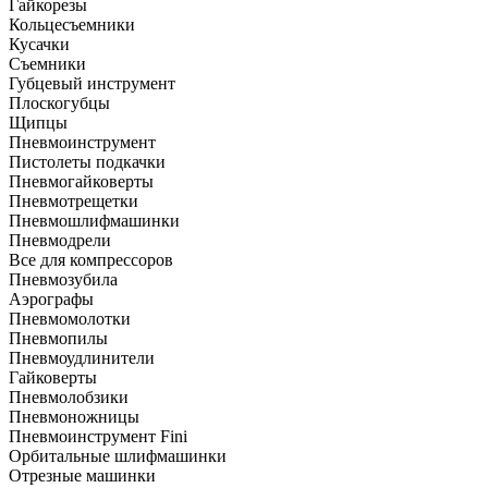
Гайкорезы
Кольцесъемники
Кусачки
Съемники
Губцевый инструмент
Плоскогубцы
Щипцы
Пневмоинструмент
Пистолеты подкачки
Пневмогайковерты
Пневмотрещетки
Пневмошлифмашинки
Пневмодрели
Все для компрессоров
Пневмозубила
Аэрографы
Пневмомолотки
Пневмопилы
Пневмоудлинители
Гайковерты
Пневмолобзики
Пневмоножницы
Пневмоинструмент Fini
Орбитальные шлифмашинки
Отрезные машинки