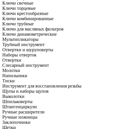
Ключи свечные
Ключи торцевые
Ключи крестообразные
Ключи комбинированные
Ключи трубные
Ключи для масляных фильтров
Ключи динамометрические
Мультипликаторы
Трубный инструмент
Отвертки и шуруповерты
Наборы отверток
Отвертки
Слесарный инструмент
Молотки
Напильники
Тиски
Инструмент для восстановления резьбы
Щупы и наборы щупов
Выколотки
Шпильковерты
Штангенциркули
Ручные расширители
Ручные ножницы
Заклепочники
Щетки