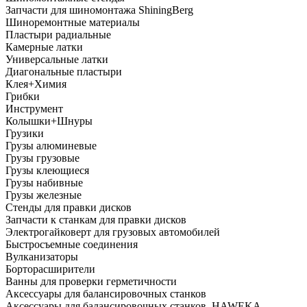
Запчасти для шиномонтажа ShiningBerg
Шиноремонтные материалы
Пластыри радиальные
Камерные латки
Универсальные латки
Диагональные пластыри
Клея+Химия
Грибки
Инструмент
Колышки+Шнуры
Грузики
Грузы алюминевые
Грузы грузовые
Грузы клеющиеся
Грузы набивные
Грузы железные
Стенды для правки дисков
Запчасти к станкам для правки дисков
Электрогайковерт для грузовых автомобилей
Быстросъемные соединения
Вулканизаторы
Борторасширители
Ванны для проверки герметичности
Аксессуары для балансировочных станков
Аксессуары для балансировочных станков, HAWEKA,