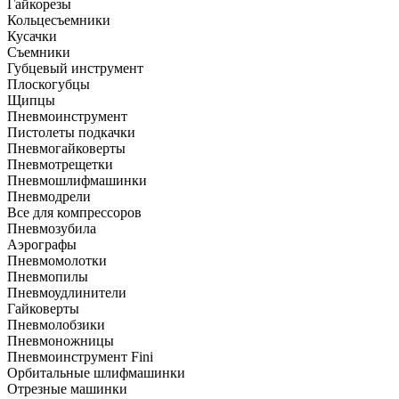
Гайкорезы
Кольцесъемники
Кусачки
Съемники
Губцевый инструмент
Плоскогубцы
Щипцы
Пневмоинструмент
Пистолеты подкачки
Пневмогайковерты
Пневмотрещетки
Пневмошлифмашинки
Пневмодрели
Все для компрессоров
Пневмозубила
Аэрографы
Пневмомолотки
Пневмопилы
Пневмоудлинители
Гайковерты
Пневмолобзики
Пневмоножницы
Пневмоинструмент Fini
Орбитальные шлифмашинки
Отрезные машинки