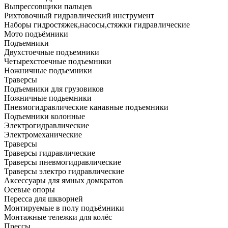
Выпрессовщики пальцев
Рихтовочный гидравлический инструмент
Наборы гидростяжек,насосы,стяжки гидравлические
Мото подъёмники
Подъемники
Двухстоечные подъемники
Четырехстоечные подъемники
Ножничные подъемники
Траверсы
Подъемники для грузовиков
Ножничные подьемники
Пневмогидравлические канавные подъемники
Подъемники колонные
Электрогидравлические
Электромеханические
Траверсы
Траверсы гидравлические
Траверсы пневмогидравлические
Траверсы электро гидравлические
Аксессуары для ямных домкратов
Осевые опоры
Пересса для шкворней
Монтируемые в полу подъёмники
Монтажные тележки для колёс
Прессы