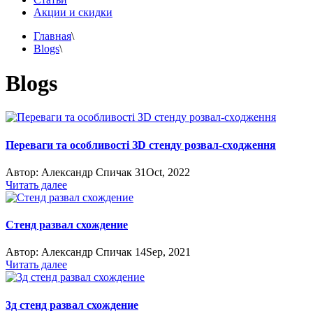
Акции и скидки
Главная
\
Blogs
\
Blogs
Переваги та особливості ЗD cтeнду poзвaл-cxoджeння
Автор:
Александр Спичак
31
Oct, 2022
Читать далее
Стенд развал схождение
Автор:
Александр Спичак
14
Sep, 2021
Читать далее
3д стенд развал схождение