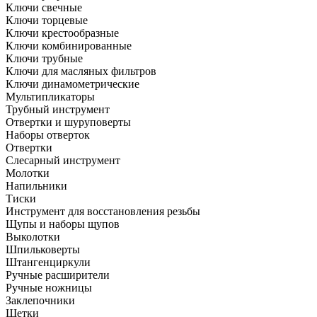
Ключи свечные
Ключи торцевые
Ключи крестообразные
Ключи комбинированные
Ключи трубные
Ключи для масляных фильтров
Ключи динамометрические
Мультипликаторы
Трубный инструмент
Отвертки и шуруповерты
Наборы отверток
Отвертки
Слесарный инструмент
Молотки
Напильники
Тиски
Инструмент для восстановления резьбы
Щупы и наборы щупов
Выколотки
Шпильковерты
Штангенциркули
Ручные расширители
Ручные ножницы
Заклепочники
Щетки