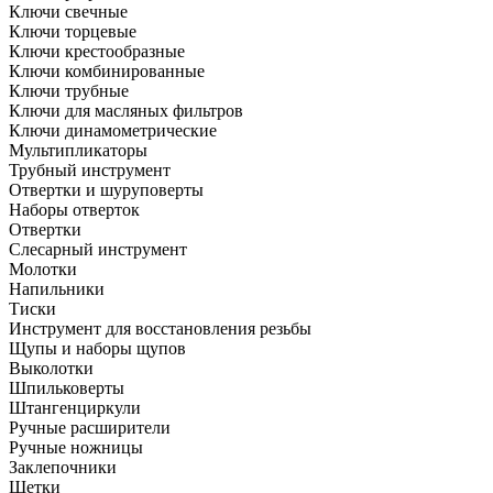
Ключи свечные
Ключи торцевые
Ключи крестообразные
Ключи комбинированные
Ключи трубные
Ключи для масляных фильтров
Ключи динамометрические
Мультипликаторы
Трубный инструмент
Отвертки и шуруповерты
Наборы отверток
Отвертки
Слесарный инструмент
Молотки
Напильники
Тиски
Инструмент для восстановления резьбы
Щупы и наборы щупов
Выколотки
Шпильковерты
Штангенциркули
Ручные расширители
Ручные ножницы
Заклепочники
Щетки