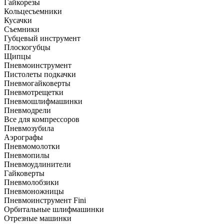
Гайкорезы
Кольцесъемники
Кусачки
Съемники
Губцевый инструмент
Плоскогубцы
Щипцы
Пневмоинструмент
Пистолеты подкачки
Пневмогайковерты
Пневмотрещетки
Пневмошлифмашинки
Пневмодрели
Все для компрессоров
Пневмозубила
Аэрографы
Пневмомолотки
Пневмопилы
Пневмоудлинители
Гайковерты
Пневмолобзики
Пневмоножницы
Пневмоинструмент Fini
Орбитальные шлифмашинки
Отрезные машинки