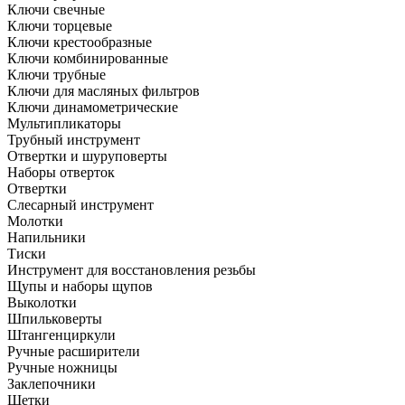
Ключи свечные
Ключи торцевые
Ключи крестообразные
Ключи комбинированные
Ключи трубные
Ключи для масляных фильтров
Ключи динамометрические
Мультипликаторы
Трубный инструмент
Отвертки и шуруповерты
Наборы отверток
Отвертки
Слесарный инструмент
Молотки
Напильники
Тиски
Инструмент для восстановления резьбы
Щупы и наборы щупов
Выколотки
Шпильковерты
Штангенциркули
Ручные расширители
Ручные ножницы
Заклепочники
Щетки