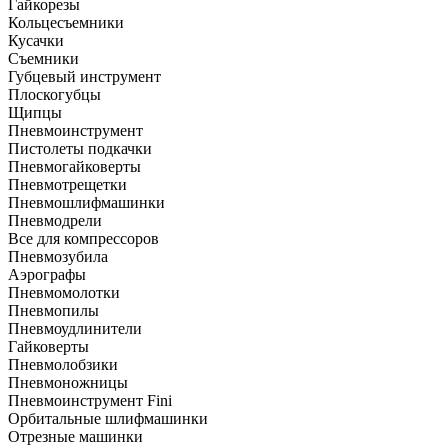
Гайкорезы
Кольцесъемники
Кусачки
Съемники
Губцевый инструмент
Плоскогубцы
Щипцы
Пневмоинструмент
Пистолеты подкачки
Пневмогайковерты
Пневмотрещетки
Пневмошлифмашинки
Пневмодрели
Все для компрессоров
Пневмозубила
Аэрографы
Пневмомолотки
Пневмопилы
Пневмоудлинители
Гайковерты
Пневмолобзики
Пневмоножницы
Пневмоинструмент Fini
Орбитальные шлифмашинки
Отрезные машинки