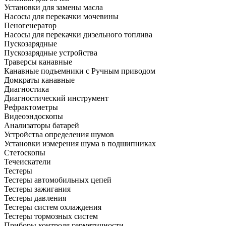
Установки для замены масла
Насосы для перекачки мочевины
Пеногенератор
Насосы для перекачки дизельного топлива
Пускозарядные
Пускозарядные устройства
Траверсы канавные
Канавные подъемники с Ручным приводом
Домкраты канавные
Диагностика
Диагностический инструмент
Рефрактометры
Видеоэндоскопы
Анализаторы батарей
Устройства определения шумов
Установки измерения шума в подшипниках
Стетоскопы
Течеискатели
Тестеры
Тестеры автомобильных цепей
Тестеры зажигания
Тестеры давления
Тестеры систем охлаждения
Тестеры тормозных систем
Приборы контроля герметичности