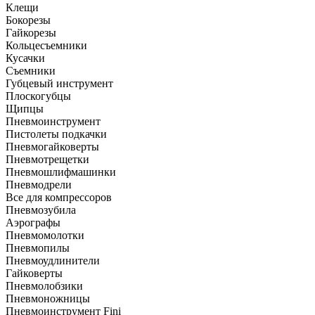
Клещи
Бокорезы
Гайкорезы
Кольцесъемники
Кусачки
Съемники
Губцевый инструмент
Плоскогубцы
Щипцы
Пневмоинструмент
Пистолеты подкачки
Пневмогайковерты
Пневмотрещетки
Пневмошлифмашинки
Пневмодрели
Все для компрессоров
Пневмозубила
Аэрографы
Пневмомолотки
Пневмопилы
Пневмоудлинители
Гайковерты
Пневмолобзики
Пневмоножницы
Пневмоинструмент Fini