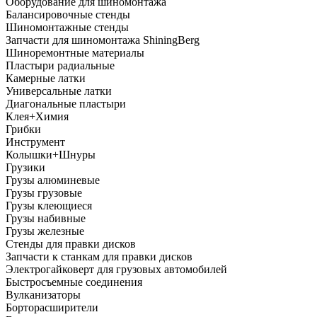
Оборудование для шиномонтажа
Балансировочные стенды
Шиномонтажные стенды
Запчасти для шиномонтажа ShiningBerg
Шиноремонтные материалы
Пластыри радиальные
Камерные латки
Универсальные латки
Диагональные пластыри
Клея+Химия
Грибки
Инструмент
Колышки+Шнуры
Грузики
Грузы алюминевые
Грузы грузовые
Грузы клеющиеся
Грузы набивные
Грузы железные
Стенды для правки дисков
Запчасти к станкам для правки дисков
Электрогайковерт для грузовых автомобилей
Быстросъемные соединения
Вулканизаторы
Борторасширители