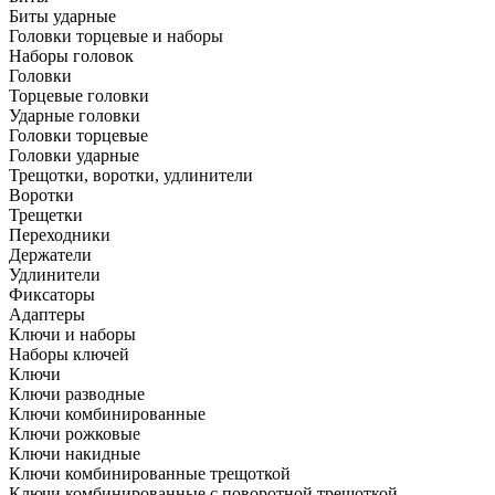
Биты ударные
Головки торцевые и наборы
Наборы головок
Головки
Торцевые головки
Ударные головки
Головки торцевые
Головки ударные
Трещотки, воротки, удлинители
Воротки
Трещетки
Переходники
Держатели
Удлинители
Фиксаторы
Адаптеры
Ключи и наборы
Наборы ключей
Ключи
Ключи разводные
Ключи комбинированные
Ключи рожковые
Ключи накидные
Ключи комбинированные трещоткой
Ключи комбинированные с поворотной трещоткой