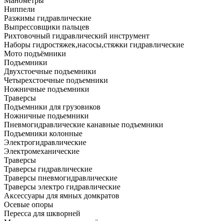
Манометры
Ниппели
Разжимы гидравлические
Выпрессовщики пальцев
Рихтовочный гидравлический инструмент
Наборы гидростяжек,насосы,стяжки гидравлические
Мото подъёмники
Подъемники
Двухстоечные подъемники
Четырехстоечные подъемники
Ножничные подъемники
Траверсы
Подъемники для грузовиков
Ножничные подьемники
Пневмогидравлические канавные подъемники
Подъемники колонные
Электрогидравлические
Электромеханические
Траверсы
Траверсы гидравлические
Траверсы пневмогидравлические
Траверсы электро гидравлические
Аксессуары для ямных домкратов
Осевые опоры
Пересса для шкворней