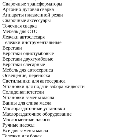
Сварочные трансформаторы
Аргонно-дуговая сварка
Аппараты плазменной резки
Сварочные аксессуары
Точечная сварка
Мебель для СТО
Лежаки автослесаря
Тележки инструментальные
Верстаки
Верстаки однотумбовые
Верстаки двухтумбовые
Верстаки слесарные
Мебель для автосервиса
Освещение, переноска
Светильники для автосервиса
Установки для подачи забора жидкости
Солидонагнетатели
Установки замены масла
Ванны для слива масла
Маслораздаточные установки
Маслораздаточное оборудование
Маслосменные насосы
Ручные насосы
Все для замены масла
Тележки для бочек