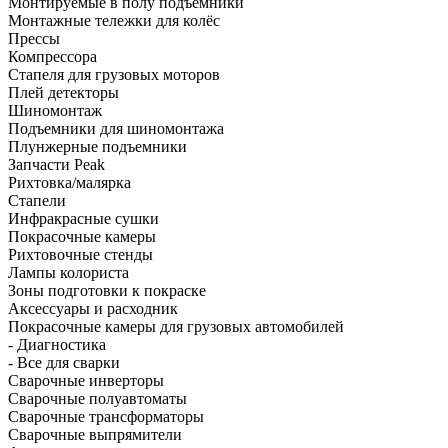
Монтируемые в полу подъёмники
Монтажные тележки для колёс
Прессы
Компрессора
Стапеля для грузовых моторов
Плей детекторы
Шиномонтаж
Подъемники для шиномонтажа
Плунжерные подъемники
Запчасти Peak
Рихтовка/малярка
Стапели
Инфракрасные сушки
Покрасочные камеры
Рихтовочные стенды
Лампы колориста
Зоны подготовки к покраске
Аксессуары и расходник
Покрасочные камеры для грузовых автомобилей
- Диагностика
- Все для сварки
Сварочные инверторы
Сварочные полуавтоматы
Сварочные трансформаторы
Сварочные выпрямители