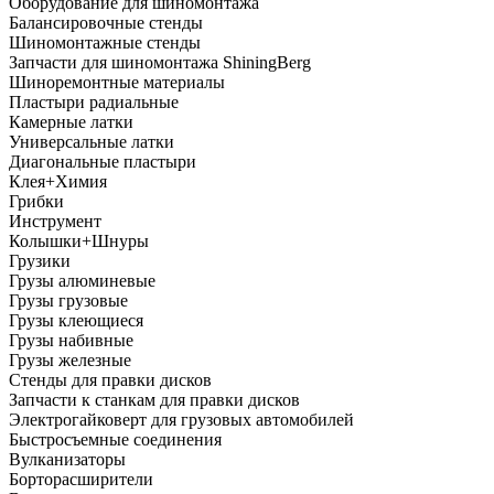
Оборудование для шиномонтажа
Балансировочные стенды
Шиномонтажные стенды
Запчасти для шиномонтажа ShiningBerg
Шиноремонтные материалы
Пластыри радиальные
Камерные латки
Универсальные латки
Диагональные пластыри
Клея+Химия
Грибки
Инструмент
Колышки+Шнуры
Грузики
Грузы алюминевые
Грузы грузовые
Грузы клеющиеся
Грузы набивные
Грузы железные
Стенды для правки дисков
Запчасти к станкам для правки дисков
Электрогайковерт для грузовых автомобилей
Быстросъемные соединения
Вулканизаторы
Борторасширители