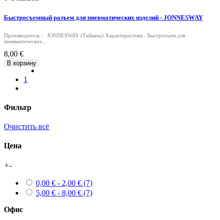
Быстросъемный разъем для пневматических изделий - JONNESWAY
Производитель : JONNESWAY (Тайвань) Характеристика : Быстросъем для
пневматических...
8,00 €
В корзину
1
Фильтр
Очистить всё
Цена
+
-
0,00 € - 2,00 €
(7)
5,00 € - 8,00 €
(7)
Офис