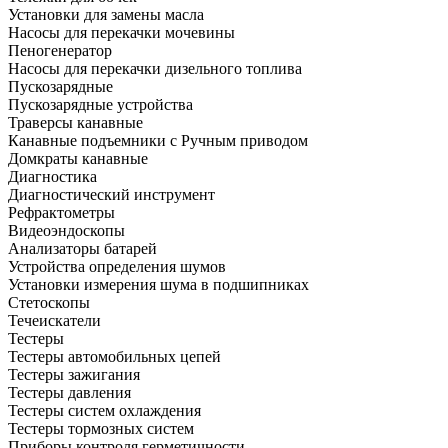
Установки для замены масла
Насосы для перекачки мочевины
Пеногенератор
Насосы для перекачки дизельного топлива
Пускозарядные
Пускозарядные устройства
Траверсы канавные
Канавные подъемники с Ручным приводом
Домкраты канавные
Диагностика
Диагностический инструмент
Рефрактометры
Видеоэндоскопы
Анализаторы батарей
Устройства определения шумов
Установки измерения шума в подшипниках
Стетоскопы
Течеискатели
Тестеры
Тестеры автомобильных цепей
Тестеры зажигания
Тестеры давления
Тестеры систем охлаждения
Тестеры тормозных систем
Приборы контроля герметичности