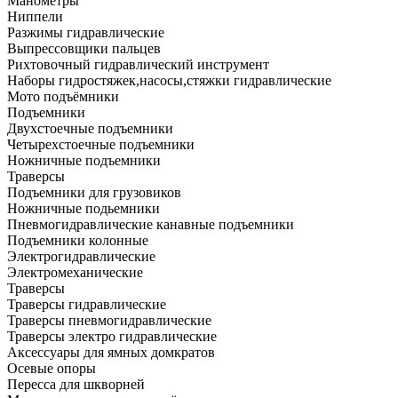
Манометры
Ниппели
Разжимы гидравлические
Выпрессовщики пальцев
Рихтовочный гидравлический инструмент
Наборы гидростяжек,насосы,стяжки гидравлические
Мото подъёмники
Подъемники
Двухстоечные подъемники
Четырехстоечные подъемники
Ножничные подъемники
Траверсы
Подъемники для грузовиков
Ножничные подьемники
Пневмогидравлические канавные подъемники
Подъемники колонные
Электрогидравлические
Электромеханические
Траверсы
Траверсы гидравлические
Траверсы пневмогидравлические
Траверсы электро гидравлические
Аксессуары для ямных домкратов
Осевые опоры
Пересса для шкворней