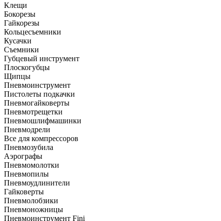
Клещи
Бокорезы
Гайкорезы
Кольцесъемники
Кусачки
Съемники
Губцевый инструмент
Плоскогубцы
Щипцы
Пневмоинструмент
Пистолеты подкачки
Пневмогайковерты
Пневмотрещетки
Пневмошлифмашинки
Пневмодрели
Все для компрессоров
Пневмозубила
Аэрографы
Пневмомолотки
Пневмопилы
Пневмоудлинители
Гайковерты
Пневмолобзики
Пневмоножницы
Пневмоинструмент Fini