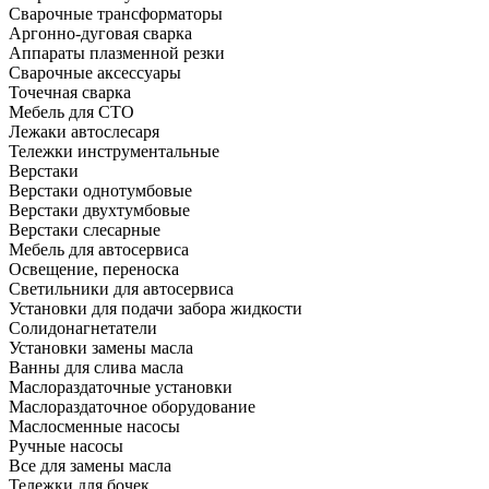
Сварочные трансформаторы
Аргонно-дуговая сварка
Аппараты плазменной резки
Сварочные аксессуары
Точечная сварка
Мебель для СТО
Лежаки автослесаря
Тележки инструментальные
Верстаки
Верстаки однотумбовые
Верстаки двухтумбовые
Верстаки слесарные
Мебель для автосервиса
Освещение, переноска
Светильники для автосервиса
Установки для подачи забора жидкости
Солидонагнетатели
Установки замены масла
Ванны для слива масла
Маслораздаточные установки
Маслораздаточное оборудование
Маслосменные насосы
Ручные насосы
Все для замены масла
Тележки для бочек