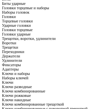
Биты ударные
Головки торцевые и наборы
Наборы головок
Головки
Торцевые головки
Ударные головки
Головки торцевые
Головки ударные
Трещотки, воротки, удлинители
Воротки
Трещетки
Переходники
Держатели
Удлинители
Фиксаторы
Адаптеры
Ключи и наборы
Наборы ключей
Ключи
Ключи разводные
Ключи комбинированные
Ключи рожковые
Ключи накидные
Ключи комбинированные трещоткой
Ключи комбинированные с поворотной трещоткой