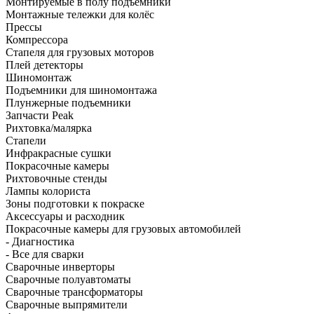
Монтируемые в полу подъёмники
Монтажные тележки для колёс
Прессы
Компрессора
Стапеля для грузовых моторов
Плей детекторы
Шиномонтаж
Подъемники для шиномонтажа
Плунжерные подъемники
Запчасти Peak
Рихтовка/малярка
Стапели
Инфракрасные сушки
Покрасочные камеры
Рихтовочные стенды
Лампы колориста
Зоны подготовки к покраске
Аксессуары и расходник
Покрасочные камеры для грузовых автомобилей
- Диагностика
- Все для сварки
Сварочные инверторы
Сварочные полуавтоматы
Сварочные трансформаторы
Сварочные выпрямители