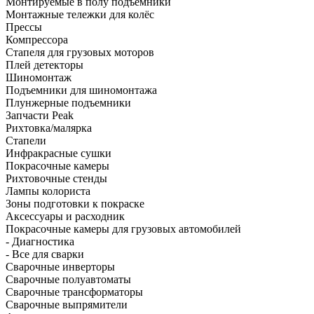
Монтируемые в полу подъёмники
Монтажные тележки для колёс
Прессы
Компрессора
Стапеля для грузовых моторов
Плей детекторы
Шиномонтаж
Подъемники для шиномонтажа
Плунжерные подъемники
Запчасти Peak
Рихтовка/малярка
Стапели
Инфракрасные сушки
Покрасочные камеры
Рихтовочные стенды
Лампы колориста
Зоны подготовки к покраске
Аксессуары и расходник
Покрасочные камеры для грузовых автомобилей
- Диагностика
- Все для сварки
Сварочные инверторы
Сварочные полуавтоматы
Сварочные трансформаторы
Сварочные выпрямители