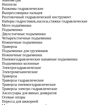
Манометры
Ниппели
Разжимы гидравлические
Выпрессовщики пальцев
Рихтовочный гидравлический инструмент
Наборы гидростяжек,насосы,стяжки гидравлические
Мото подъёмники
Подъемники
Двухстоечные подъемники
Четырехстоечные подъемники
Ножничные подъемники
Траверсы
Подъемники для грузовиков
Ножничные подьемники
Пневмогидравлические канавные подъемники
Подъемники колонные
Электрогидравлические
Электромеханические
Траверсы
Траверсы гидравлические
Траверсы пневмогидравлические
Траверсы электро гидравлические
Аксессуары для ямных домкратов
Осевые опоры
Пересса для шкворней