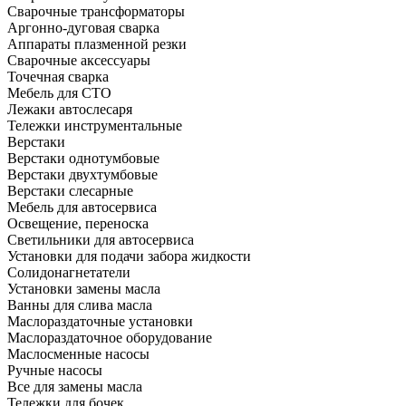
Сварочные трансформаторы
Аргонно-дуговая сварка
Аппараты плазменной резки
Сварочные аксессуары
Точечная сварка
Мебель для СТО
Лежаки автослесаря
Тележки инструментальные
Верстаки
Верстаки однотумбовые
Верстаки двухтумбовые
Верстаки слесарные
Мебель для автосервиса
Освещение, переноска
Светильники для автосервиса
Установки для подачи забора жидкости
Солидонагнетатели
Установки замены масла
Ванны для слива масла
Маслораздаточные установки
Маслораздаточное оборудование
Маслосменные насосы
Ручные насосы
Все для замены масла
Тележки для бочек