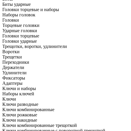
Биты ударные
Головки торцевые и наборы
Наборы головок
Головки
Торцевые головки
Ударные головки
Головки торцевые
Головки ударные
Трещотки, воротки, удлинители
Воротки
Трещетки
Переходники
Держатели
Удлинители
Фиксаторы
Адаптеры
Ключи и наборы
Наборы ключей
Ключи
Ключи разводные
Ключи комбинированные
Ключи рожковые
Ключи накидные
Ключи комбинированные трещоткой
Ключи комбинированные с поворотной трещоткой