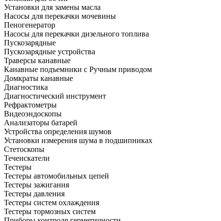
Установки для замены масла
Насосы для перекачки мочевины
Пеногенератор
Насосы для перекачки дизельного топлива
Пускозарядные
Пускозарядные устройства
Траверсы канавные
Канавные подъемники с Ручным приводом
Домкраты канавные
Диагностика
Диагностический инструмент
Рефрактометры
Видеоэндоскопы
Анализаторы батарей
Устройства определения шумов
Установки измерения шума в подшипниках
Стетоскопы
Течеискатели
Тестеры
Тестеры автомобильных цепей
Тестеры зажигания
Тестеры давления
Тестеры систем охлаждения
Тестеры тормозных систем
Приборы контроля герметичности