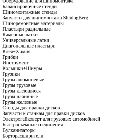
Оборудование для шиномонтажа
Балансировочные стенды
Шиномонтажные стенды
Запчасти для шиномонтажа ShiningBerg
Шиноремонтные материалы
Пластыри радиальные
Камерные латки
Универсальные латки
Диагональные пластыри
Клея+Химия
Грибки
Инструмент
Колышки+Шнуры
Грузики
Грузы алюминевые
Грузы грузовые
Грузы клеющиеся
Грузы набивные
Грузы железные
Стенды для правки дисков
Запчасти к станкам для правки дисков
Электрогайковерт для грузовых автомобилей
Быстросъемные соединения
Вулканизаторы
Борторасширители