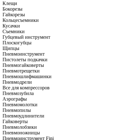
Клещи
Бокорезы
Гайкорезы
Кольцесъемники
Кусачки
Съемники
Губцевый инструмент
Плоскогубцы
Щипцы
Пневмоинструмент
Пистолеты подкачки
Пневмогайковерты
Пневмотрещетки
Пневмошлифмашинки
Пневмодрели
Все для компрессоров
Пневмозубила
Аэрографы
Пневмомолотки
Пневмопилы
Пневмоудлинители
Гайковерты
Пневмолобзики
Пневмоножницы
Пневмоинструмент Fini