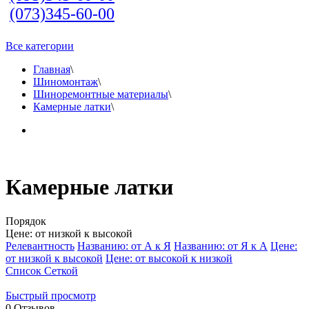
(073)345-60-00
Все категории
Главная
\
Шиномонтаж
\
Шиноремонтные материалы
\
Камерные латки
\
Камерные латки
Порядок
Цене: от низкой к высокой
Релевантность
Названию: от А к Я
Названию: от Я к А
Цене:
от низкой к высокой
Цене: от высокой к низкой
Список
Сеткой
Быстрый просмотр
0
Отзывов