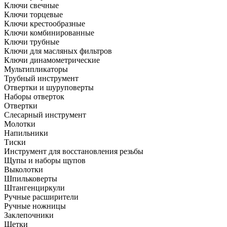
Ключи свечные
Ключи торцевые
Ключи крестообразные
Ключи комбинированные
Ключи трубные
Ключи для масляных фильтров
Ключи динамометрические
Мультипликаторы
Трубный инструмент
Отвертки и шуруповерты
Наборы отверток
Отвертки
Слесарный инструмент
Молотки
Напильники
Тиски
Инструмент для восстановления резьбы
Щупы и наборы щупов
Выколотки
Шпильковерты
Штангенциркули
Ручные расширители
Ручные ножницы
Заклепочники
Щетки