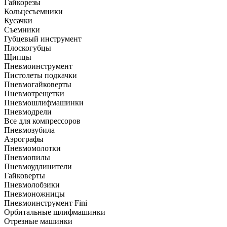
Гайкорезы
Кольцесъемники
Кусачки
Съемники
Губцевый инструмент
Плоскогубцы
Щипцы
Пневмоинструмент
Пистолеты подкачки
Пневмогайковерты
Пневмотрещетки
Пневмошлифмашинки
Пневмодрели
Все для компрессоров
Пневмозубила
Аэрографы
Пневмомолотки
Пневмопилы
Пневмоудлинители
Гайковерты
Пневмолобзики
Пневмоножницы
Пневмоинструмент Fini
Орбитальные шлифмашинки
Отрезные машинки