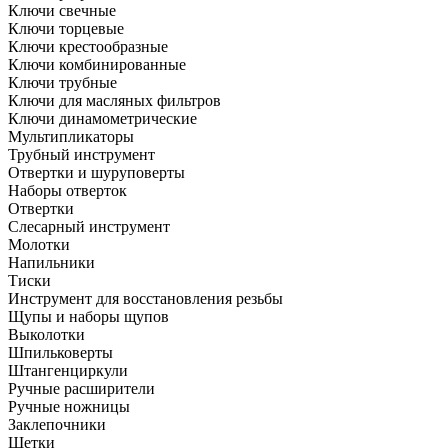
Ключи свечные
Ключи торцевые
Ключи крестообразные
Ключи комбинированные
Ключи трубные
Ключи для масляных фильтров
Ключи динамометрические
Мультипликаторы
Трубный инструмент
Отвертки и шуруповерты
Наборы отверток
Отвертки
Слесарный инструмент
Молотки
Напильники
Тиски
Инструмент для восстановления резьбы
Щупы и наборы щупов
Выколотки
Шпильковерты
Штангенциркули
Ручные расширители
Ручные ножницы
Заклепочники
Щетки