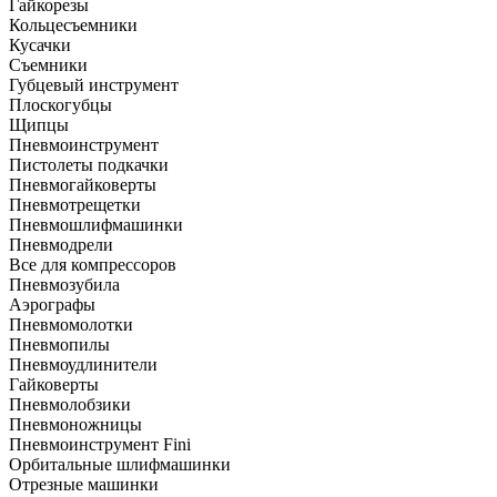
Гайкорезы
Кольцесъемники
Кусачки
Съемники
Губцевый инструмент
Плоскогубцы
Щипцы
Пневмоинструмент
Пистолеты подкачки
Пневмогайковерты
Пневмотрещетки
Пневмошлифмашинки
Пневмодрели
Все для компрессоров
Пневмозубила
Аэрографы
Пневмомолотки
Пневмопилы
Пневмоудлинители
Гайковерты
Пневмолобзики
Пневмоножницы
Пневмоинструмент Fini
Орбитальные шлифмашинки
Отрезные машинки