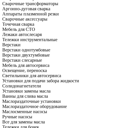
Сварочные трансформаторы
Аргонно-дуговая сварка
Аппараты плазменной резки
Сварочные аксессуары
Точечная сварка
Мебель для СТО
Лежаки автослесаря
Тележки инструментальные
Верстаки
Верстаки однотумбовые
Верстаки двухтумбовые
Верстаки слесарные
Мебель для автосервиса
Освещение, переноска
Светильники для автосервиса
Установки для подачи забора жидкости
Солидонагнетатели
Установки замены масла
Ванны для слива масла
Маслораздаточные установки
Маслораздаточное оборудование
Маслосменные насосы
Ручные насосы
Все для замены масла
Тележки для бочек