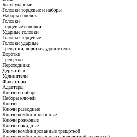
Биты ударные
Головки торцевые и наборы
Наборы головок
Головки
Торцевые головки
Ударные головки
Головки торцевые
Головки ударные
Трещотки, воротки, удлинители
Воротки
Трещетки
Переходники
Держатели
Удлинители
Фиксаторы
Адаптеры
Ключи и наборы
Наборы ключей
Ключи
Ключи разводные
Ключи комбинированные
Ключи рожковые
Ключи накидные
Ключи комбинированные трещоткой
Ключи комбинированные с поворотной трещоткой