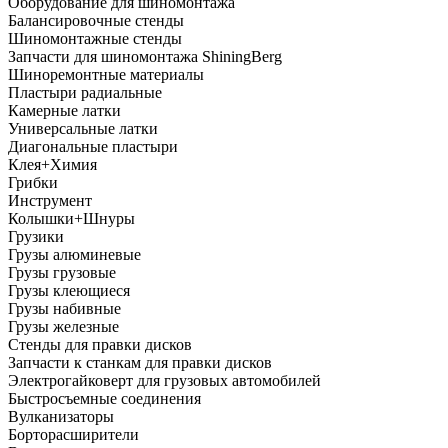
Оборудование для шиномонтажа
Балансировочные стенды
Шиномонтажные стенды
Запчасти для шиномонтажа ShiningBerg
Шиноремонтные материалы
Пластыри радиальные
Камерные латки
Универсальные латки
Диагональные пластыри
Клея+Химия
Грибки
Инструмент
Колышки+Шнуры
Грузики
Грузы алюминевые
Грузы грузовые
Грузы клеющиеся
Грузы набивные
Грузы железные
Стенды для правки дисков
Запчасти к станкам для правки дисков
Электрогайковерт для грузовых автомобилей
Быстросъемные соединения
Вулканизаторы
Борторасширители