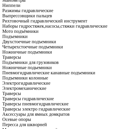
Манометры
Ниппели
Разжимы гидравлические
Выпрессовщики пальцев
Рихтовочный гидравлический инструмент
Наборы гидростяжек,насосы,стяжки гидравлические
Мото подъёмники
Подъемники
Двухстоечные подъемники
Четырехстоечные подъемники
Ножничные подъемники
Траверсы
Подъемники для грузовиков
Ножничные подьемники
Пневмогидравлические канавные подъемники
Подъемники колонные
Электрогидравлические
Электромеханические
Траверсы
Траверсы гидравлические
Траверсы пневмогидравлические
Траверсы электро гидравлические
Аксессуары для ямных домкратов
Осевые опоры
Пересса для шкворней