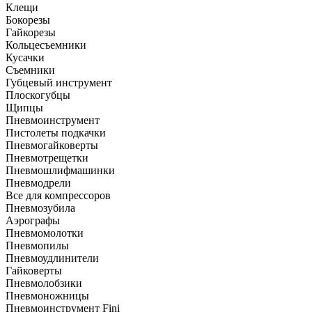
Клещи
Бокорезы
Гайкорезы
Кольцесъемники
Кусачки
Съемники
Губцевый инструмент
Плоскогубцы
Щипцы
Пневмоинструмент
Пистолеты подкачки
Пневмогайковерты
Пневмотрещетки
Пневмошлифмашинки
Пневмодрели
Все для компрессоров
Пневмозубила
Аэрографы
Пневмомолотки
Пневмопилы
Пневмоудлинители
Гайковерты
Пневмолобзики
Пневмоножницы
Пневмоинструмент Fini