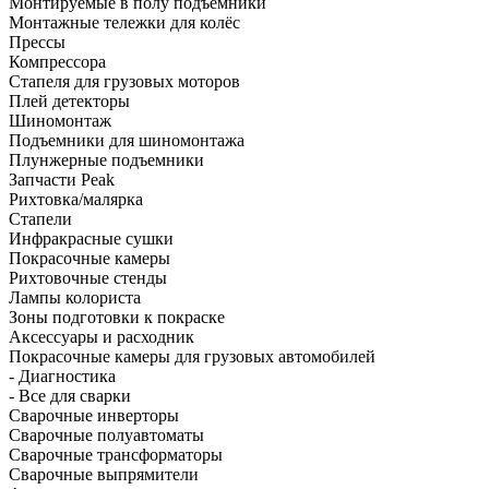
Монтируемые в полу подъёмники
Монтажные тележки для колёс
Прессы
Компрессора
Стапеля для грузовых моторов
Плей детекторы
Шиномонтаж
Подъемники для шиномонтажа
Плунжерные подъемники
Запчасти Peak
Рихтовка/малярка
Стапели
Инфракрасные сушки
Покрасочные камеры
Рихтовочные стенды
Лампы колориста
Зоны подготовки к покраске
Аксессуары и расходник
Покрасочные камеры для грузовых автомобилей
- Диагностика
- Все для сварки
Сварочные инверторы
Сварочные полуавтоматы
Сварочные трансформаторы
Сварочные выпрямители