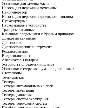
Установки для замены масла
Насосы для перекачки мочевины
Пеногенератор
Насосы для перекачки дизельного топлива
Пускозарядные
Пускозарядные устройства
Траверсы канавные
Канавные подъемники с Ручным приводом
Домкраты канавные
Диагностика
Диагностический инструмент
Рефрактометры
Видеоэндоскопы
Анализаторы батарей
Устройства определения шумов
Установки измерения шума в подшипниках
Стетоскопы
Течеискатели
Тестеры
Тестеры автомобильных цепей
Тестеры зажигания
Тестеры давления
Тестеры систем охлаждения
Тестеры тормозных систем
Приборы контроля герметичности