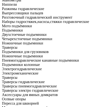
Манометры
Ниппели
Разжимы гидравлические
Выпрессовщики пальцев
Рихтовочный гидравлический инструмент
Наборы гидростяжек,насосы,стяжки гидравлические
Мото подъёмники
Подъемники
Двухстоечные подъемники
Четырехстоечные подъемники
Ножничные подъемники
Траверсы
Подъемники для грузовиков
Ножничные подьемники
Пневмогидравлические канавные подъемники
Подъемники колонные
Электрогидравлические
Электромеханические
Траверсы
Траверсы гидравлические
Траверсы пневмогидравлические
Траверсы электро гидравлические
Аксессуары для ямных домкратов
Осевые опоры
Пересса для шкворней