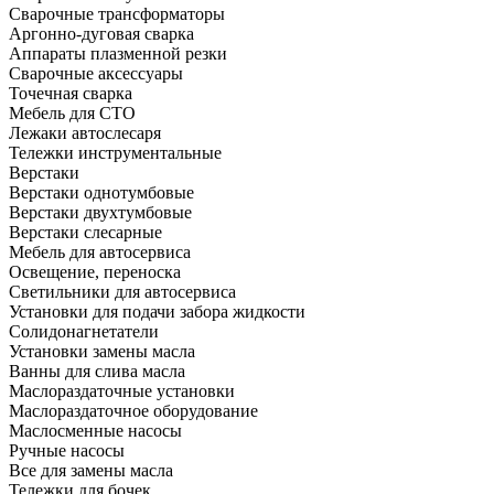
Сварочные трансформаторы
Аргонно-дуговая сварка
Аппараты плазменной резки
Сварочные аксессуары
Точечная сварка
Мебель для СТО
Лежаки автослесаря
Тележки инструментальные
Верстаки
Верстаки однотумбовые
Верстаки двухтумбовые
Верстаки слесарные
Мебель для автосервиса
Освещение, переноска
Светильники для автосервиса
Установки для подачи забора жидкости
Солидонагнетатели
Установки замены масла
Ванны для слива масла
Маслораздаточные установки
Маслораздаточное оборудование
Маслосменные насосы
Ручные насосы
Все для замены масла
Тележки для бочек