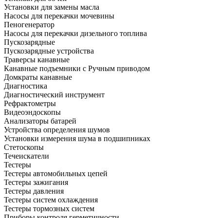
Установки для замены масла
Насосы для перекачки мочевины
Пеногенератор
Насосы для перекачки дизельного топлива
Пускозарядные
Пускозарядные устройства
Траверсы канавные
Канавные подъемники с Ручным приводом
Домкраты канавные
Диагностика
Диагностический инструмент
Рефрактометры
Видеоэндоскопы
Анализаторы батарей
Устройства определения шумов
Установки измерения шума в подшипниках
Стетоскопы
Течеискатели
Тестеры
Тестеры автомобильных цепей
Тестеры зажигания
Тестеры давления
Тестеры систем охлаждения
Тестеры тормозных систем
Приборы контроля герметичности