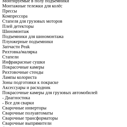
Монтируемые в полу подъёмники
Монтажные тележки для колёс
Прессы
Компрессора
Стапеля для грузовых моторов
Плей детекторы
Шиномонтаж
Подъемники для шиномонтажа
Плунжерные подъемники
Запчасти Peak
Рихтовка/малярка
Стапели
Инфракрасные сушки
Покрасочные камеры
Рихтовочные стенды
Лампы колориста
Зоны подготовки к покраске
Аксессуары и расходник
Покрасочные камеры для грузовых автомобилей
- Диагностика
- Все для сварки
Сварочные инверторы
Сварочные полуавтоматы
Сварочные трансформаторы
Сварочные выпрямители