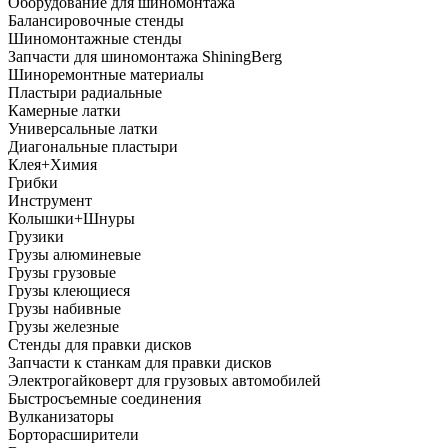
Оборудование для шиномонтажа
Балансировочные стенды
Шиномонтажные стенды
Запчасти для шиномонтажа ShiningBerg
Шиноремонтные материалы
Пластыри радиальные
Камерные латки
Универсальные латки
Диагональные пластыри
Клея+Химия
Грибки
Инструмент
Колышки+Шнуры
Грузики
Грузы алюминевые
Грузы грузовые
Грузы клеющиеся
Грузы набивные
Грузы железные
Стенды для правки дисков
Запчасти к станкам для правки дисков
Электрогайковерт для грузовых автомобилей
Быстросъемные соединения
Вулканизаторы
Борторасширители