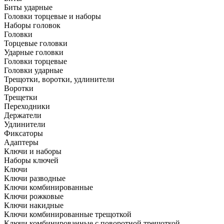
Биты ударные
Головки торцевые и наборы
Наборы головок
Головки
Торцевые головки
Ударные головки
Головки торцевые
Головки ударные
Трещотки, воротки, удлинители
Воротки
Трещетки
Переходники
Держатели
Удлинители
Фиксаторы
Адаптеры
Ключи и наборы
Наборы ключей
Ключи
Ключи разводные
Ключи комбинированные
Ключи рожковые
Ключи накидные
Ключи комбинированные трещоткой
Ключи комбинированные с поворотной трещоткой