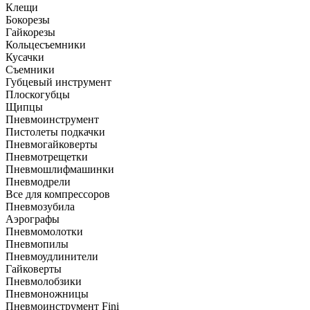
Клещи
Бокорезы
Гайкорезы
Кольцесъемники
Кусачки
Съемники
Губцевый инструмент
Плоскогубцы
Щипцы
Пневмоинструмент
Пистолеты подкачки
Пневмогайковерты
Пневмотрещетки
Пневмошлифмашинки
Пневмодрели
Все для компрессоров
Пневмозубила
Аэрографы
Пневмомолотки
Пневмопилы
Пневмоудлинители
Гайковерты
Пневмолобзики
Пневмоножницы
Пневмоинструмент Fini