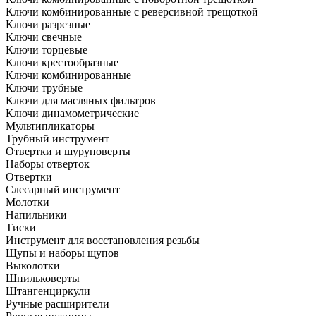
Ключи комбинированные с реверсивной трещоткой
Ключи разрезные
Ключи свечные
Ключи торцевые
Ключи крестообразные
Ключи комбинированные
Ключи трубные
Ключи для масляных фильтров
Ключи динамометрические
Мультипликаторы
Трубный инструмент
Отвертки и шуруповерты
Наборы отверток
Отвертки
Слесарный инструмент
Молотки
Напильники
Тиски
Инструмент для восстановления резьбы
Щупы и наборы щупов
Выколотки
Шпильковерты
Штангенциркули
Ручные расширители