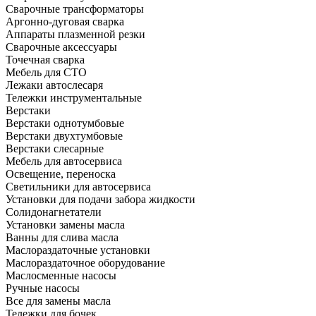
Сварочные трансформаторы
Аргонно-дуговая сварка
Аппараты плазменной резки
Сварочные аксессуары
Точечная сварка
Мебель для СТО
Лежаки автослесаря
Тележки инструментальные
Верстаки
Верстаки однотумбовые
Верстаки двухтумбовые
Верстаки слесарные
Мебель для автосервиса
Освещение, переноска
Светильники для автосервиса
Установки для подачи забора жидкости
Солидонагнетатели
Установки замены масла
Ванны для слива масла
Маслораздаточные установки
Маслораздаточное оборудование
Маслосменные насосы
Ручные насосы
Все для замены масла
Тележки для бочек