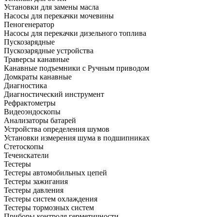
Установки для замены масла
Насосы для перекачки мочевины
Пеногенератор
Насосы для перекачки дизельного топлива
Пускозарядные
Пускозарядные устройства
Траверсы канавные
Канавные подъемники с Ручным приводом
Домкраты канавные
Диагностика
Диагностический инструмент
Рефрактометры
Видеоэндоскопы
Анализаторы батарей
Устройства определения шумов
Установки измерения шума в подшипниках
Стетоскопы
Течеискатели
Тестеры
Тестеры автомобильных цепей
Тестеры зажигания
Тестеры давления
Тестеры систем охлаждения
Тестеры тормозных систем
Приборы контроля герметичности