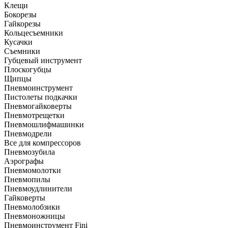
Клещи
Бокорезы
Гайкорезы
Кольцесъемники
Кусачки
Съемники
Губцевый инструмент
Плоскогубцы
Щипцы
Пневмоинструмент
Пистолеты подкачки
Пневмогайковерты
Пневмотрещетки
Пневмошлифмашинки
Пневмодрели
Все для компрессоров
Пневмозубила
Аэрографы
Пневмомолотки
Пневмопилы
Пневмоудлинители
Гайковерты
Пневмолобзики
Пневмоножницы
Пневмоинструмент Fini