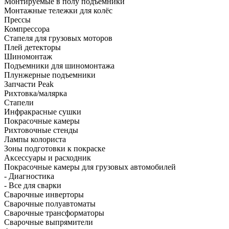
Монтируемые в полу подъёмники
Монтажные тележки для колёс
Прессы
Компрессора
Стапеля для грузовых моторов
Плей детекторы
Шиномонтаж
Подъемники для шиномонтажа
Плунжерные подъемники
Запчасти Peak
Рихтовка/малярка
Стапели
Инфракрасные сушки
Покрасочные камеры
Рихтовочные стенды
Лампы колориста
Зоны подготовки к покраске
Аксессуары и расходник
Покрасочные камеры для грузовых автомобилей
- Диагностика
- Все для сварки
Сварочные инверторы
Сварочные полуавтоматы
Сварочные трансформаторы
Сварочные выпрямители