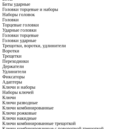
Биты ударные
Головки торцевые и наборы
Наборы головок
Головки
Торцевые головки
Ударные головки
Головки торцевые
Головки ударные
Трещотки, воротки, удлинители
Воротки
Трещетки
Переходники
Держатели
Удлинители
Фиксаторы
Адаптеры
Ключи и наборы
Наборы ключей
Ключи
Ключи разводные
Ключи комбинированные
Ключи рожковые
Ключи накидные
Ключи комбинированные трещоткой
Ключи комбинированные с поворотной трещоткой