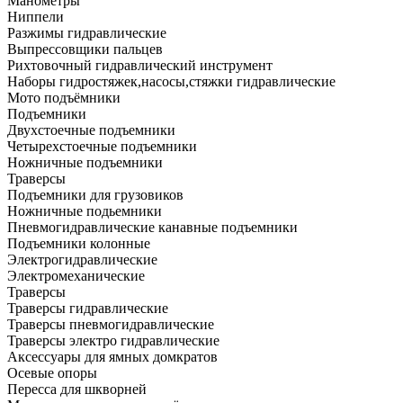
Манометры
Ниппели
Разжимы гидравлические
Выпрессовщики пальцев
Рихтовочный гидравлический инструмент
Наборы гидростяжек,насосы,стяжки гидравлические
Мото подъёмники
Подъемники
Двухстоечные подъемники
Четырехстоечные подъемники
Ножничные подъемники
Траверсы
Подъемники для грузовиков
Ножничные подьемники
Пневмогидравлические канавные подъемники
Подъемники колонные
Электрогидравлические
Электромеханические
Траверсы
Траверсы гидравлические
Траверсы пневмогидравлические
Траверсы электро гидравлические
Аксессуары для ямных домкратов
Осевые опоры
Пересса для шкворней