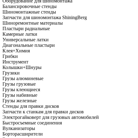
Оборудование для шиномонтажа
Балансировочные стенды
Шиномонтажные стенды
Запчасти для шиномонтажа ShiningBerg
Шиноремонтные материалы
Пластыри радиальные
Камерные латки
Универсальные латки
Диагональные пластыри
Клея+Химия
Грибки
Инструмент
Колышки+Шнуры
Грузики
Грузы алюминевые
Грузы грузовые
Грузы клеющиеся
Грузы набивные
Грузы железные
Стенды для правки дисков
Запчасти к станкам для правки дисков
Электрогайковерт для грузовых автомобилей
Быстросъемные соединения
Вулканизаторы
Борторасширители