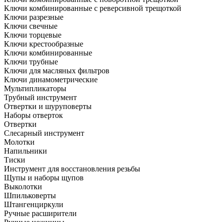
Ключи комбинированные с реверсивной трещоткой
Ключи разрезные
Ключи свечные
Ключи торцевые
Ключи крестообразные
Ключи комбинированные
Ключи трубные
Ключи для масляных фильтров
Ключи динамометрические
Мультипликаторы
Трубный инструмент
Отвертки и шуруповерты
Наборы отверток
Отвертки
Слесарный инструмент
Молотки
Напильники
Тиски
Инструмент для восстановления резьбы
Щупы и наборы щупов
Выколотки
Шпильковерты
Штангенциркули
Ручные расширители