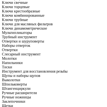
Ключи свечные
Ключи торцевые
Ключи крестообразные
Ключи комбинированные
Ключи трубные
Ключи для масляных фильтров
Ключи динамометрические
Мультипликаторы
Трубный инструмент
Отвертки и шуруповерты
Наборы отверток
Отвертки
Слесарный инструмент
Молотки
Напильники
Тиски
Инструмент для восстановления резьбы
Щупы и наборы щупов
Выколотки
Шпильковерты
Штангенциркули
Ручные расширители
Ручные ножницы
Заклепочники
Щетки