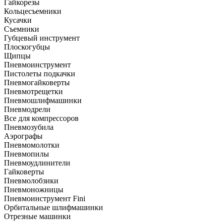
Гайкорезы
Кольцесъемники
Кусачки
Съемники
Губцевый инструмент
Плоскогубцы
Щипцы
Пневмоинструмент
Пистолеты подкачки
Пневмогайковерты
Пневмотрещетки
Пневмошлифмашинки
Пневмодрели
Все для компрессоров
Пневмозубила
Аэрографы
Пневмомолотки
Пневмопилы
Пневмоудлинители
Гайковерты
Пневмолобзики
Пневмоножницы
Пневмоинструмент Fini
Орбитальные шлифмашинки
Отрезные машинки