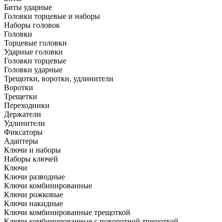
Биты ударные
Головки торцевые и наборы
Наборы головок
Головки
Торцевые головки
Ударные головки
Головки торцевые
Головки ударные
Трещотки, воротки, удлинители
Воротки
Трещетки
Переходники
Держатели
Удлинители
Фиксаторы
Адаптеры
Ключи и наборы
Наборы ключей
Ключи
Ключи разводные
Ключи комбинированные
Ключи рожковые
Ключи накидные
Ключи комбинированные трещоткой
Ключи комбинированные с поворотной трещоткой