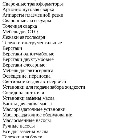
Сварочные трансформаторы
Аргонно-дуговая сварка
Аппараты плазменной резки
Сварочные аксессуары
Точечная сварка
Мебель для СТО
Лежаки автослесаря
Тележки инструментальные
Верстаки
Верстаки однотумбовые
Верстаки двухтумбовые
Верстаки слесарные
Мебель для автосервиса
Освещение, переноска
Светильники для автосервиса
Установки для подачи забора жидкости
Солидонагнетатели
Установки замены масла
Ванны для слива масла
Маслораздаточные установки
Маслораздаточное оборудование
Маслосменные насосы
Ручные насосы
Все для замены масла
Тележки для бочек