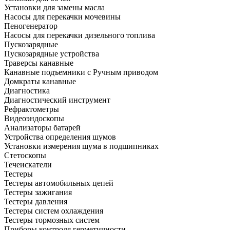
Установки для замены масла
Насосы для перекачки мочевины
Пеногенератор
Насосы для перекачки дизельного топлива
Пускозарядные
Пускозарядные устройства
Траверсы канавные
Канавные подъемники с Ручным приводом
Домкраты канавные
Диагностика
Диагностический инструмент
Рефрактометры
Видеоэндоскопы
Анализаторы батарей
Устройства определения шумов
Установки измерения шума в подшипниках
Стетоскопы
Течеискатели
Тестеры
Тестеры автомобильных цепей
Тестеры зажигания
Тестеры давления
Тестеры систем охлаждения
Тестеры тормозных систем
Приборы контроля герметичности