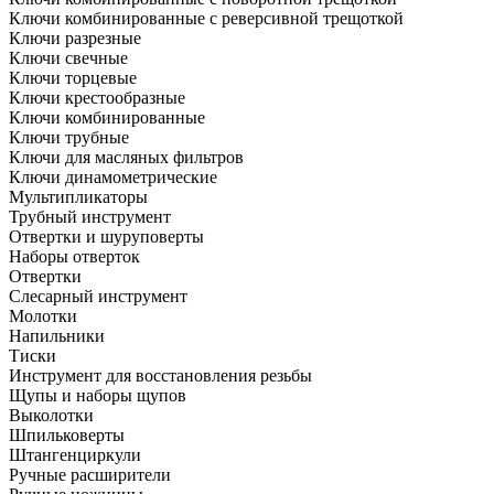
Ключи комбинированные с реверсивной трещоткой
Ключи разрезные
Ключи свечные
Ключи торцевые
Ключи крестообразные
Ключи комбинированные
Ключи трубные
Ключи для масляных фильтров
Ключи динамометрические
Мультипликаторы
Трубный инструмент
Отвертки и шуруповерты
Наборы отверток
Отвертки
Слесарный инструмент
Молотки
Напильники
Тиски
Инструмент для восстановления резьбы
Щупы и наборы щупов
Выколотки
Шпильковерты
Штангенциркули
Ручные расширители