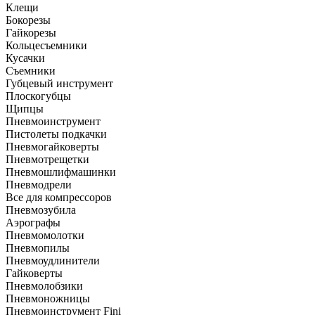
Клещи
Бокорезы
Гайкорезы
Кольцесъемники
Кусачки
Съемники
Губцевый инструмент
Плоскогубцы
Щипцы
Пневмоинструмент
Пистолеты подкачки
Пневмогайковерты
Пневмотрещетки
Пневмошлифмашинки
Пневмодрели
Все для компрессоров
Пневмозубила
Аэрографы
Пневмомолотки
Пневмопилы
Пневмоудлинители
Гайковерты
Пневмолобзики
Пневмоножницы
Пневмоинструмент Fini