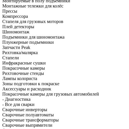
Монтируемые в полу подъёмники
Монтажные тележки для колёс
Прессы
Компрессора
Стапеля для грузовых моторов
Плей детекторы
Шиномонтаж
Подъемники для шиномонтажа
Плунжерные подъемники
Запчасти Peak
Рихтовка/малярка
Стапели
Инфракрасные сушки
Покрасочные камеры
Рихтовочные стенды
Лампы колориста
Зоны подготовки к покраске
Аксессуары и расходник
Покрасочные камеры для грузовых автомобилей
- Диагностика
- Все для сварки
Сварочные инверторы
Сварочные полуавтоматы
Сварочные трансформаторы
Сварочные выпрямители