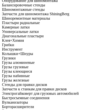
Оборудование для шиномонтажа
Балансировочные стенды
Шиномонтажные стенды
Запчасти для шиномонтажа ShiningBerg
Шиноремонтные материалы
Пластыри радиальные
Камерные латки
Универсальные латки
Диагональные пластыри
Клея+Химия
Грибки
Инструмент
Колышки+Шнуры
Грузики
Грузы алюминевые
Грузы грузовые
Грузы клеющиеся
Грузы набивные
Грузы железные
Стенды для правки дисков
Запчасти к станкам для правки дисков
Электрогайковерт для грузовых автомобилей
Быстросъемные соединения
Вулканизаторы
Борторасширители