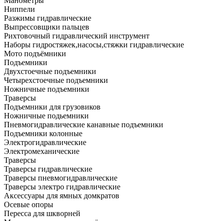
Манометры
Ниппели
Разжимы гидравлические
Выпрессовщики пальцев
Рихтовочный гидравлический инструмент
Наборы гидростяжек,насосы,стяжки гидравлические
Мото подъёмники
Подъемники
Двухстоечные подъемники
Четырехстоечные подъемники
Ножничные подъемники
Траверсы
Подъемники для грузовиков
Ножничные подьемники
Пневмогидравлические канавные подъемники
Подъемники колонные
Электрогидравлические
Электромеханические
Траверсы
Траверсы гидравлические
Траверсы пневмогидравлические
Траверсы электро гидравлические
Аксессуары для ямных домкратов
Осевые опоры
Пересса для шкворней