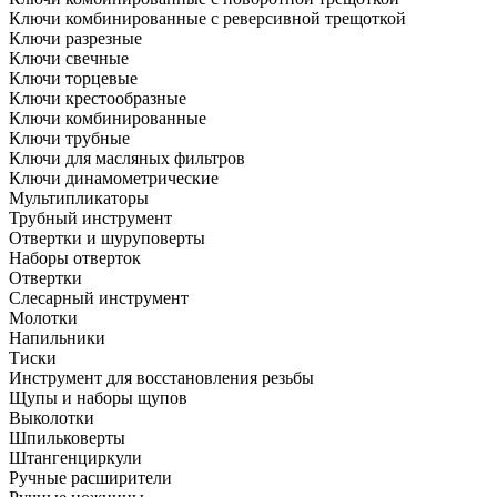
Ключи комбинированные с реверсивной трещоткой
Ключи разрезные
Ключи свечные
Ключи торцевые
Ключи крестообразные
Ключи комбинированные
Ключи трубные
Ключи для масляных фильтров
Ключи динамометрические
Мультипликаторы
Трубный инструмент
Отвертки и шуруповерты
Наборы отверток
Отвертки
Слесарный инструмент
Молотки
Напильники
Тиски
Инструмент для восстановления резьбы
Щупы и наборы щупов
Выколотки
Шпильковерты
Штангенциркули
Ручные расширители