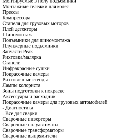
Монтируемые в полу подъёмники
Монтажные тележки для колёс
Прессы
Компрессора
Стапеля для грузовых моторов
Плей детекторы
Шиномонтаж
Подъемники для шиномонтажа
Плунжерные подъемники
Запчасти Peak
Рихтовка/малярка
Стапели
Инфракрасные сушки
Покрасочные камеры
Рихтовочные стенды
Лампы колориста
Зоны подготовки к покраске
Аксессуары и расходник
Покрасочные камеры для грузовых автомобилей
- Диагностика
- Все для сварки
Сварочные инверторы
Сварочные полуавтоматы
Сварочные трансформаторы
Сварочные выпрямители