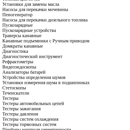
Установки для замены масла
Насосы для перекачки мочевины
Пеногенератор
Насосы для перекачки дизельного топлива
Пускозарядные
Пускозарядные устройства
Траверсы канавные
Канавные подъемники с Ручным приводом
Домкраты канавные
Диагностика
Диагностический инструмент
Рефрактометры
Видеоэндоскопы
Анализаторы батарей
Устройства определения шумов
Установки измерения шума в подшипниках
Стетоскопы
Течеискатели
Тестеры
Тестеры автомобильных цепей
Тестеры зажигания
Тестеры давления
Тестеры систем охлаждения
Тестеры тормозных систем
Приборы контроля герметичности