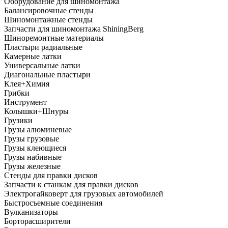
Оборудование для шиномонтажа
Балансировочные стенды
Шиномонтажные стенды
Запчасти для шиномонтажа ShiningBerg
Шиноремонтные материалы
Пластыри радиальные
Камерные латки
Универсальные латки
Диагональные пластыри
Клея+Химия
Грибки
Инструмент
Колышки+Шнуры
Грузики
Грузы алюминевые
Грузы грузовые
Грузы клеющиеся
Грузы набивные
Грузы железные
Стенды для правки дисков
Запчасти к станкам для правки дисков
Электрогайковерт для грузовых автомобилей
Быстросъемные соединения
Вулканизаторы
Борторасширители