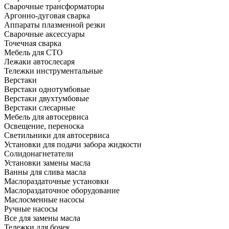
Сварочные трансформаторы
Аргонно-дуговая сварка
Аппараты плазменной резки
Сварочные аксессуары
Точечная сварка
Мебель для СТО
Лежаки автослесаря
Тележки инструментальные
Верстаки
Верстаки однотумбовые
Верстаки двухтумбовые
Верстаки слесарные
Мебель для автосервиса
Освещение, переноска
Светильники для автосервиса
Установки для подачи забора жидкости
Солидонагнетатели
Установки замены масла
Ванны для слива масла
Маслораздаточные установки
Маслораздаточное оборудование
Маслосменные насосы
Ручные насосы
Все для замены масла
Тележки для бочек