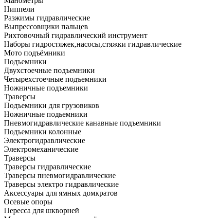
Манометры
Ниппели
Разжимы гидравлические
Выпрессовщики пальцев
Рихтовочный гидравлический инструмент
Наборы гидростяжек,насосы,стяжки гидравлические
Мото подъёмники
Подъемники
Двухстоечные подъемники
Четырехстоечные подъемники
Ножничные подъемники
Траверсы
Подъемники для грузовиков
Ножничные подьемники
Пневмогидравлические канавные подъемники
Подъемники колонные
Электрогидравлические
Электромеханические
Траверсы
Траверсы гидравлические
Траверсы пневмогидравлические
Траверсы электро гидравлические
Аксессуары для ямных домкратов
Осевые опоры
Пересса для шкворней