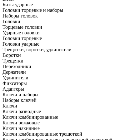
Биты ударные
Головки торцевые и наборы
Наборы головок
Головки
Торцевые головки
Ударные головки
Головки торцевые
Головки ударные
Трещотки, воротки, удлинители
Воротки
Трещетки
Переходники
Держатели
Удлинители
Фиксаторы
Адаптеры
Ключи и наборы
Наборы ключей
Ключи
Ключи разводные
Ключи комбинированные
Ключи рожковые
Ключи накидные
Ключи комбинированные трещоткой
Ключи комбинированные с поворотной трещоткой