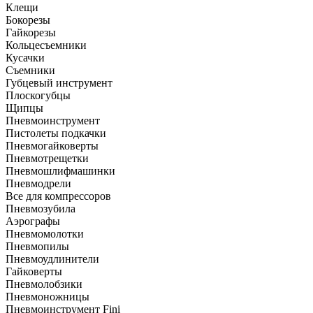
Клещи
Бокорезы
Гайкорезы
Кольцесъемники
Кусачки
Съемники
Губцевый инструмент
Плоскогубцы
Щипцы
Пневмоинструмент
Пистолеты подкачки
Пневмогайковерты
Пневмотрещетки
Пневмошлифмашинки
Пневмодрели
Все для компрессоров
Пневмозубила
Аэрографы
Пневмомолотки
Пневмопилы
Пневмоудлинители
Гайковерты
Пневмолобзики
Пневмоножницы
Пневмоинструмент Fini