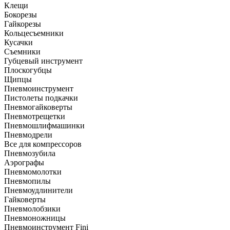
Клещи
Бокорезы
Гайкорезы
Кольцесъемники
Кусачки
Съемники
Губцевый инструмент
Плоскогубцы
Щипцы
Пневмоинструмент
Пистолеты подкачки
Пневмогайковерты
Пневмотрещетки
Пневмошлифмашинки
Пневмодрели
Все для компрессоров
Пневмозубила
Аэрографы
Пневмомолотки
Пневмопилы
Пневмоудлинители
Гайковерты
Пневмолобзики
Пневмоножницы
Пневмоинструмент Fini