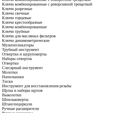
Ключи комбинированные с реверсивной трещоткой
Ключи разрезные
Ключи свечные
Ключи торцевые
Ключи крестообразные
Ключи комбинированные
Ключи трубные
Ключи для масляных фильтров
Ключи динамометрические
Мультипликаторы
Трубный инструмент
Отвертки и шуруповерты
Наборы отверток
Отвертки
Слесарный инструмент
Молотки
Напильники
Тиски
Инструмент для восстановления резьбы
Щупы и наборы щупов
Выколотки
Шпильковерты
Штангенциркули
Ручные расширители