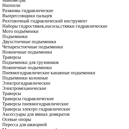
Манометры
Ниппели
Разжимы гидравлические
Выпрессовщики пальцев
Рихтовочный гидравлический инструмент
Наборы гидростяжек,насосы,стяжки гидравлические
Мото подъёмники
Подъемники
Двухстоечные подъемники
Четырехстоечные подъемники
Ножничные подъемники
Траверсы
Подъемники для грузовиков
Ножничные подьемники
Пневмогидравлические канавные подъемники
Подъемники колонные
Электрогидравлические
Электромеханические
Траверсы
Траверсы гидравлические
Траверсы пневмогидравлические
Траверсы электро гидравлические
Аксессуары для ямных домкратов
Осевые опоры
Пересса для шкворней