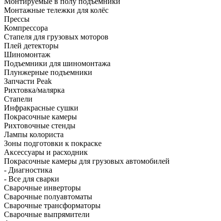
Монтируемые в полу подъёмники
Монтажные тележки для колёс
Прессы
Компрессора
Стапеля для грузовых моторов
Плей детекторы
Шиномонтаж
Подъемники для шиномонтажа
Плунжерные подъемники
Запчасти Peak
Рихтовка/малярка
Стапели
Инфракрасные сушки
Покрасочные камеры
Рихтовочные стенды
Лампы колориста
Зоны подготовки к покраске
Аксессуары и расходник
Покрасочные камеры для грузовых автомобилей
- Диагностика
- Все для сварки
Сварочные инверторы
Сварочные полуавтоматы
Сварочные трансформаторы
Сварочные выпрямители