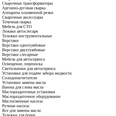
Сварочные трансформаторы
Аргонно-дуговая сварка
Аппараты плазменной резки
Сварочные аксессуары
Точечная сварка
Мебель для СТО
Лежаки автослесаря
Тележки инструментальные
Верстаки
Верстаки однотумбовые
Верстаки двухтумбовые
Верстаки слесарные
Мебель для автосервиса
Освещение, переноска
Светильники для автосервиса
Установки для подачи забора жидкости
Солидонагнетатели
Установки замены масла
Ванны для слива масла
Маслораздаточные установки
Маслораздаточное оборудование
Маслосменные насосы
Ручные насосы
Все для замены масла
Тележки для бочек