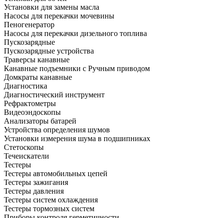
Установки для замены масла
Насосы для перекачки мочевины
Пеногенератор
Насосы для перекачки дизельного топлива
Пускозарядные
Пускозарядные устройства
Траверсы канавные
Канавные подъемники с Ручным приводом
Домкраты канавные
Диагностика
Диагностический инструмент
Рефрактометры
Видеоэндоскопы
Анализаторы батарей
Устройства определения шумов
Установки измерения шума в подшипниках
Стетоскопы
Течеискатели
Тестеры
Тестеры автомобильных цепей
Тестеры зажигания
Тестеры давления
Тестеры систем охлаждения
Тестеры тормозных систем
Приборы контроля герметичности