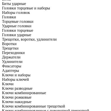
Биты ударные
Головки торцевые и наборы
Наборы головок
Головки
Торцевые головки
Ударные головки
Головки торцевые
Головки ударные
Трещотки, воротки, удлинители
Воротки
Трещетки
Переходники
Держатели
Удлинители
Фиксаторы
Адаптеры
Ключи и наборы
Наборы ключей
Ключи
Ключи разводные
Ключи комбинированные
Ключи рожковые
Ключи накидные
Ключи комбинированные трещоткой
Ключи комбинированные с поворотной трещоткой