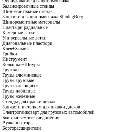
Оборудование для шиномонтажа
Балансировочные стенды
Шиномонтажные стенды
Запчасти для шиномонтажа ShiningBerg
Шиноремонтные материалы
Пластыри радиальные
Камерные латки
Универсальные латки
Диагональные пластыри
Клея+Химия
Грибки
Инструмент
Колышки+Шнуры
Грузики
Грузы алюминевые
Грузы грузовые
Грузы клеющиеся
Грузы набивные
Грузы железные
Стенды для правки дисков
Запчасти к станкам для правки дисков
Электрогайковерт для грузовых автомобилей
Быстросъемные соединения
Вулканизаторы
Борторасширители