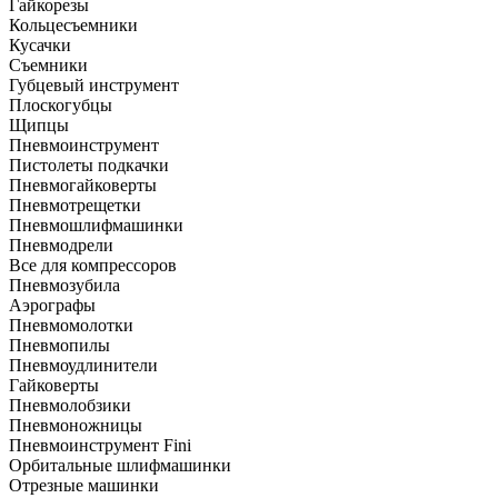
Гайкорезы
Кольцесъемники
Кусачки
Съемники
Губцевый инструмент
Плоскогубцы
Щипцы
Пневмоинструмент
Пистолеты подкачки
Пневмогайковерты
Пневмотрещетки
Пневмошлифмашинки
Пневмодрели
Все для компрессоров
Пневмозубила
Аэрографы
Пневмомолотки
Пневмопилы
Пневмоудлинители
Гайковерты
Пневмолобзики
Пневмоножницы
Пневмоинструмент Fini
Орбитальные шлифмашинки
Отрезные машинки