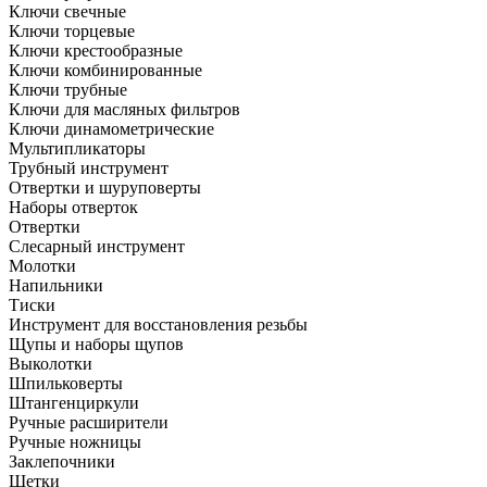
Ключи свечные
Ключи торцевые
Ключи крестообразные
Ключи комбинированные
Ключи трубные
Ключи для масляных фильтров
Ключи динамометрические
Мультипликаторы
Трубный инструмент
Отвертки и шуруповерты
Наборы отверток
Отвертки
Слесарный инструмент
Молотки
Напильники
Тиски
Инструмент для восстановления резьбы
Щупы и наборы щупов
Выколотки
Шпильковерты
Штангенциркули
Ручные расширители
Ручные ножницы
Заклепочники
Щетки