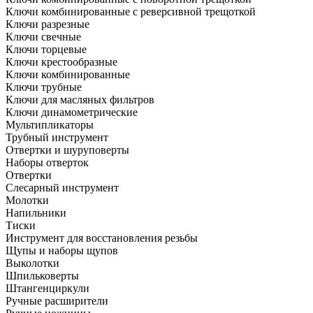
Ключи комбинированные с реверсивной трещоткой
Ключи разрезные
Ключи свечные
Ключи торцевые
Ключи крестообразные
Ключи комбинированные
Ключи трубные
Ключи для масляных фильтров
Ключи динамометрические
Мультипликаторы
Трубный инструмент
Отвертки и шуруповерты
Наборы отверток
Отвертки
Слесарный инструмент
Молотки
Напильники
Тиски
Инструмент для восстановления резьбы
Щупы и наборы щупов
Выколотки
Шпильковерты
Штангенциркули
Ручные расширители