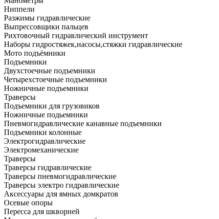
Манометры
Ниппели
Разжимы гидравлические
Выпрессовщики пальцев
Рихтовочный гидравлический инструмент
Наборы гидростяжек,насосы,стяжки гидравлические
Мото подъёмники
Подъемники
Двухстоечные подъемники
Четырехстоечные подъемники
Ножничные подъемники
Траверсы
Подъемники для грузовиков
Ножничные подьемники
Пневмогидравлические канавные подъемники
Подъемники колонные
Электрогидравлические
Электромеханические
Траверсы
Траверсы гидравлические
Траверсы пневмогидравлические
Траверсы электро гидравлические
Аксессуары для ямных домкратов
Осевые опоры
Пересса для шкворней