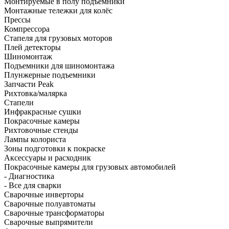
Монтируемые в полу подъёмники
Монтажные тележки для колёс
Прессы
Компрессора
Стапеля для грузовых моторов
Плей детекторы
Шиномонтаж
Подъемники для шиномонтажа
Плунжерные подъемники
Запчасти Peak
Рихтовка/малярка
Стапели
Инфракрасные сушки
Покрасочные камеры
Рихтовочные стенды
Лампы колориста
Зоны подготовки к покраске
Аксессуары и расходник
Покрасочные камеры для грузовых автомобилей
- Диагностика
- Все для сварки
Сварочные инверторы
Сварочные полуавтоматы
Сварочные трансформаторы
Сварочные выпрямители