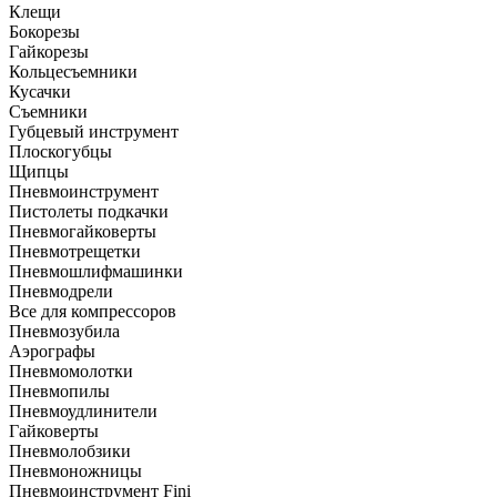
Клещи
Бокорезы
Гайкорезы
Кольцесъемники
Кусачки
Съемники
Губцевый инструмент
Плоскогубцы
Щипцы
Пневмоинструмент
Пистолеты подкачки
Пневмогайковерты
Пневмотрещетки
Пневмошлифмашинки
Пневмодрели
Все для компрессоров
Пневмозубила
Аэрографы
Пневмомолотки
Пневмопилы
Пневмоудлинители
Гайковерты
Пневмолобзики
Пневмоножницы
Пневмоинструмент Fini