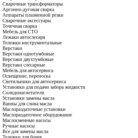
Сварочные трансформаторы
Аргонно-дуговая сварка
Аппараты плазменной резки
Сварочные аксессуары
Точечная сварка
Мебель для СТО
Лежаки автослесаря
Тележки инструментальные
Верстаки
Верстаки однотумбовые
Верстаки двухтумбовые
Верстаки слесарные
Мебель для автосервиса
Освещение, переноска
Светильники для автосервиса
Установки для подачи забора жидкости
Солидонагнетатели
Установки замены масла
Ванны для слива масла
Маслораздаточные установки
Маслораздаточное оборудование
Маслосменные насосы
Ручные насосы
Все для замены масла
Тележки для бочек