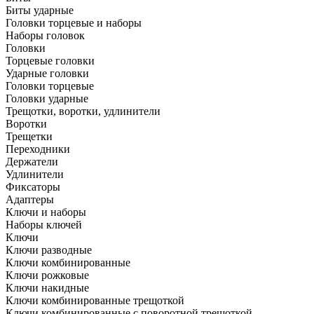
Биты ударные
Головки торцевые и наборы
Наборы головок
Головки
Торцевые головки
Ударные головки
Головки торцевые
Головки ударные
Трещотки, воротки, удлинители
Воротки
Трещетки
Переходники
Держатели
Удлинители
Фиксаторы
Адаптеры
Ключи и наборы
Наборы ключей
Ключи
Ключи разводные
Ключи комбинированные
Ключи рожковые
Ключи накидные
Ключи комбинированные трещоткой
Ключи комбинированные с поворотной трещоткой