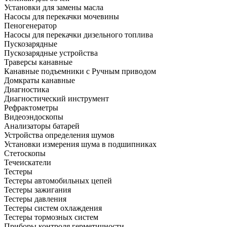
Установки для замены масла
Насосы для перекачки мочевины
Пеногенератор
Насосы для перекачки дизельного топлива
Пускозарядные
Пускозарядные устройства
Траверсы канавные
Канавные подъемники с Ручным приводом
Домкраты канавные
Диагностика
Диагностический инструмент
Рефрактометры
Видеоэндоскопы
Анализаторы батарей
Устройства определения шумов
Установки измерения шума в подшипниках
Стетоскопы
Течеискатели
Тестеры
Тестеры автомобильных цепей
Тестеры зажигания
Тестеры давления
Тестеры систем охлаждения
Тестеры тормозных систем
Приборы контроля герметичности