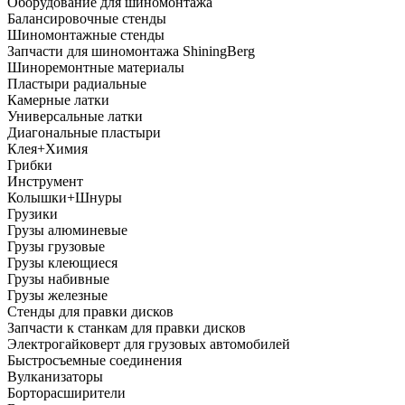
Оборудование для шиномонтажа
Балансировочные стенды
Шиномонтажные стенды
Запчасти для шиномонтажа ShiningBerg
Шиноремонтные материалы
Пластыри радиальные
Камерные латки
Универсальные латки
Диагональные пластыри
Клея+Химия
Грибки
Инструмент
Колышки+Шнуры
Грузики
Грузы алюминевые
Грузы грузовые
Грузы клеющиеся
Грузы набивные
Грузы железные
Стенды для правки дисков
Запчасти к станкам для правки дисков
Электрогайковерт для грузовых автомобилей
Быстросъемные соединения
Вулканизаторы
Борторасширители