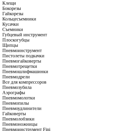
Клещи
Бокорезы
Гайкорезы
Кольцесъемники
Кусачки
Съемники
Губцевый инструмент
Плоскогубцы
Щипцы
Пневмоинструмент
Пистолеты подкачки
Пневмогайковерты
Пневмотрещетки
Пневмошлифмашинки
Пневмодрели
Все для компрессоров
Пневмозубила
Аэрографы
Пневмомолотки
Пневмопилы
Пневмоудлинители
Гайковерты
Пневмолобзики
Пневмоножницы
Пневмоинструмент Fini