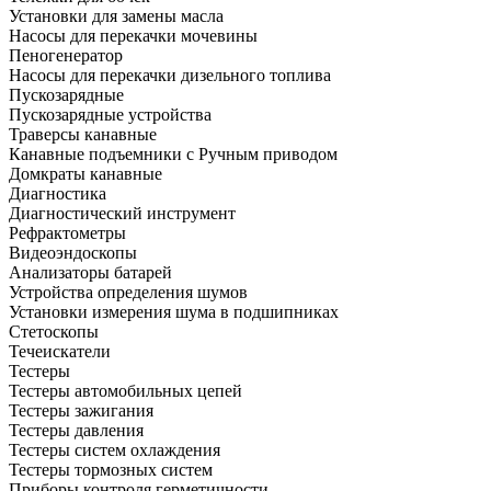
Установки для замены масла
Насосы для перекачки мочевины
Пеногенератор
Насосы для перекачки дизельного топлива
Пускозарядные
Пускозарядные устройства
Траверсы канавные
Канавные подъемники с Ручным приводом
Домкраты канавные
Диагностика
Диагностический инструмент
Рефрактометры
Видеоэндоскопы
Анализаторы батарей
Устройства определения шумов
Установки измерения шума в подшипниках
Стетоскопы
Течеискатели
Тестеры
Тестеры автомобильных цепей
Тестеры зажигания
Тестеры давления
Тестеры систем охлаждения
Тестеры тормозных систем
Приборы контроля герметичности