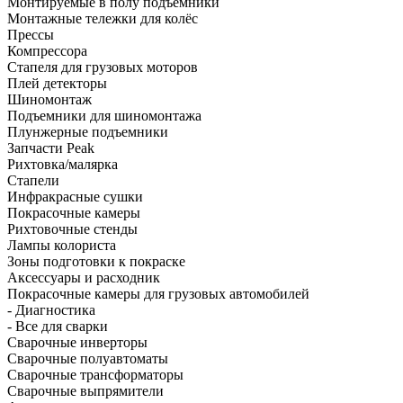
Монтируемые в полу подъёмники
Монтажные тележки для колёс
Прессы
Компрессора
Стапеля для грузовых моторов
Плей детекторы
Шиномонтаж
Подъемники для шиномонтажа
Плунжерные подъемники
Запчасти Peak
Рихтовка/малярка
Стапели
Инфракрасные сушки
Покрасочные камеры
Рихтовочные стенды
Лампы колориста
Зоны подготовки к покраске
Аксессуары и расходник
Покрасочные камеры для грузовых автомобилей
- Диагностика
- Все для сварки
Сварочные инверторы
Сварочные полуавтоматы
Сварочные трансформаторы
Сварочные выпрямители