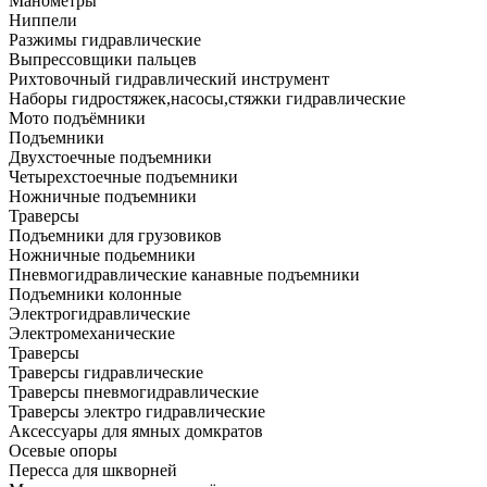
Манометры
Ниппели
Разжимы гидравлические
Выпрессовщики пальцев
Рихтовочный гидравлический инструмент
Наборы гидростяжек,насосы,стяжки гидравлические
Мото подъёмники
Подъемники
Двухстоечные подъемники
Четырехстоечные подъемники
Ножничные подъемники
Траверсы
Подъемники для грузовиков
Ножничные подьемники
Пневмогидравлические канавные подъемники
Подъемники колонные
Электрогидравлические
Электромеханические
Траверсы
Траверсы гидравлические
Траверсы пневмогидравлические
Траверсы электро гидравлические
Аксессуары для ямных домкратов
Осевые опоры
Пересса для шкворней