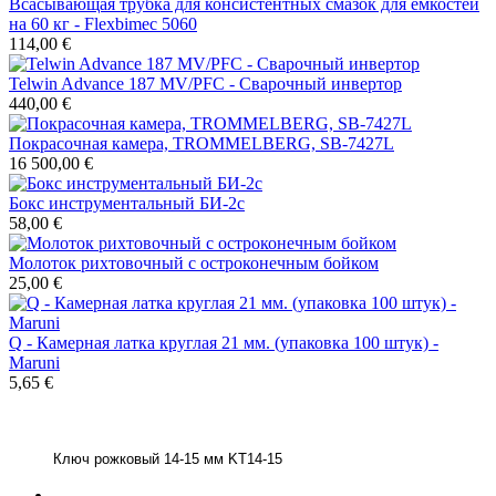
Всасывающая трубка для консистентных смазок для емкостей
на 60 кг - Flexbimec 5060
114,00 €
Telwin Advance 187 MV/PFC - Сварочный инвертор
440,00 €
Покрасочная камера, TROMMELBERG, SB-7427L
16 500,00 €
Бокс инструментальный БИ-2с
58,00 €
Молоток рихтовочный с остроконечным бойком
25,00 €
Q - Камерная латка круглая 21 мм. (упаковка 100 штук) -
Maruni
5,65 €
Ключ рожковый 14-15 мм KT14-15