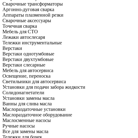
Сварочные трансформаторы
Аргонно-дуговая сварка
Аппараты плазменной резки
Сварочные аксессуары
Точечная сварка
Мебель для СТО
Лежаки автослесаря
Тележки инструментальные
Верстаки
Верстаки однотумбовые
Верстаки двухтумбовые
Верстаки слесарные
Мебель для автосервиса
Освещение, переноска
Светильники для автосервиса
Установки для подачи забора жидкости
Солидонагнетатели
Установки замены масла
Ванны для слива масла
Маслораздаточные установки
Маслораздаточное оборудование
Маслосменные насосы
Ручные насосы
Все для замены масла
Тележки для бочек