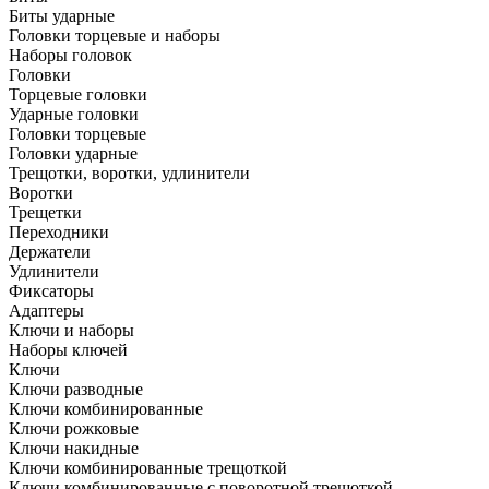
Биты ударные
Головки торцевые и наборы
Наборы головок
Головки
Торцевые головки
Ударные головки
Головки торцевые
Головки ударные
Трещотки, воротки, удлинители
Воротки
Трещетки
Переходники
Держатели
Удлинители
Фиксаторы
Адаптеры
Ключи и наборы
Наборы ключей
Ключи
Ключи разводные
Ключи комбинированные
Ключи рожковые
Ключи накидные
Ключи комбинированные трещоткой
Ключи комбинированные с поворотной трещоткой