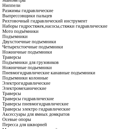
Манометры
Ниппели
Разжимы гидравлические
Выпрессовщики пальцев
Рихтовочный гидравлический инструмент
Наборы гидростяжек,насосы,стяжки гидравлические
Мото подъёмники
Подъемники
Двухстоечные подъемники
Четырехстоечные подъемники
Ножничные подъемники
Траверсы
Подъемники для грузовиков
Ножничные подьемники
Пневмогидравлические канавные подъемники
Подъемники колонные
Электрогидравлические
Электромеханические
Траверсы
Траверсы гидравлические
Траверсы пневмогидравлические
Траверсы электро гидравлические
Аксессуары для ямных домкратов
Осевые опоры
Пересса для шкворней