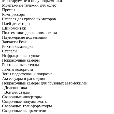
Монтируемые в полу подъёмники
Монтажные тележки для колёс
Прессы
Компрессора
Стапеля для грузовых моторов
Плей детекторы
Шиномонтаж
Подъемники для шиномонтажа
Плунжерные подъемники
Запчасти Peak
Рихтовка/малярка
Стапели
Инфракрасные сушки
Покрасочные камеры
Рихтовочные стенды
Лампы колориста
Зоны подготовки к покраске
Аксессуары и расходник
Покрасочные камеры для грузовых автомобилей
- Диагностика
- Все для сварки
Сварочные инверторы
Сварочные полуавтоматы
Сварочные трансформаторы
Сварочные выпрямители