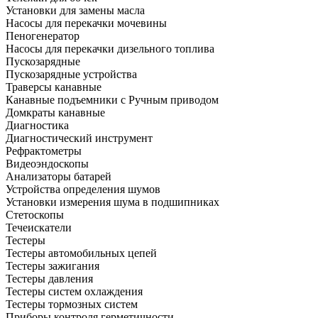
Установки для замены масла
Насосы для перекачки мочевины
Пеногенератор
Насосы для перекачки дизельного топлива
Пускозарядные
Пускозарядные устройства
Траверсы канавные
Канавные подъемники с Ручным приводом
Домкраты канавные
Диагностика
Диагностический инструмент
Рефрактометры
Видеоэндоскопы
Анализаторы батарей
Устройства определения шумов
Установки измерения шума в подшипниках
Стетоскопы
Течеискатели
Тестеры
Тестеры автомобильных цепей
Тестеры зажигания
Тестеры давления
Тестеры систем охлаждения
Тестеры тормозных систем
Приборы контроля герметичности