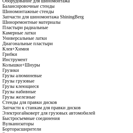
Оборудование для шиномонтажа
Балансировочные стенды
Шиномонтажные стенды
Запчасти для шиномонтажа ShiningBerg
Шиноремонтные материалы
Пластыри радиальные
Камерные латки
Универсальные латки
Диагональные пластыри
Клея+Химия
Грибки
Инструмент
Колышки+Шнуры
Грузики
Грузы алюминевые
Грузы грузовые
Грузы клеющиеся
Грузы набивные
Грузы железные
Стенды для правки дисков
Запчасти к станкам для правки дисков
Электрогайковерт для грузовых автомобилей
Быстросъемные соединения
Вулканизаторы
Борторасширители