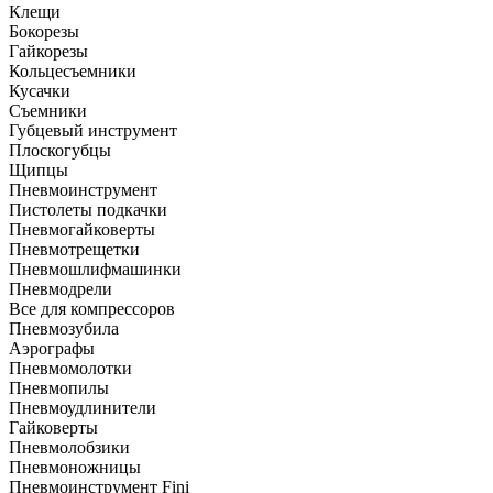
Клещи
Бокорезы
Гайкорезы
Кольцесъемники
Кусачки
Съемники
Губцевый инструмент
Плоскогубцы
Щипцы
Пневмоинструмент
Пистолеты подкачки
Пневмогайковерты
Пневмотрещетки
Пневмошлифмашинки
Пневмодрели
Все для компрессоров
Пневмозубила
Аэрографы
Пневмомолотки
Пневмопилы
Пневмоудлинители
Гайковерты
Пневмолобзики
Пневмоножницы
Пневмоинструмент Fini