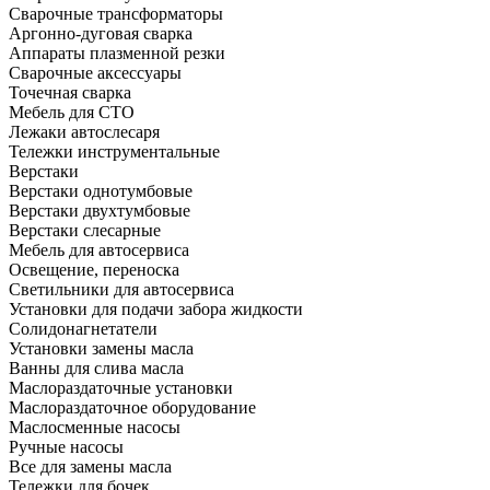
Сварочные трансформаторы
Аргонно-дуговая сварка
Аппараты плазменной резки
Сварочные аксессуары
Точечная сварка
Мебель для СТО
Лежаки автослесаря
Тележки инструментальные
Верстаки
Верстаки однотумбовые
Верстаки двухтумбовые
Верстаки слесарные
Мебель для автосервиса
Освещение, переноска
Светильники для автосервиса
Установки для подачи забора жидкости
Солидонагнетатели
Установки замены масла
Ванны для слива масла
Маслораздаточные установки
Маслораздаточное оборудование
Маслосменные насосы
Ручные насосы
Все для замены масла
Тележки для бочек