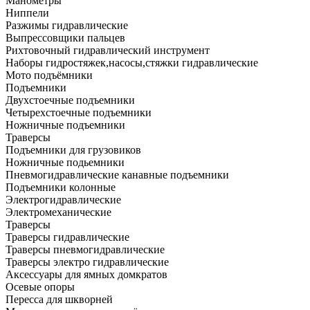
Манометры
Ниппели
Разжимы гидравлические
Выпрессовщики пальцев
Рихтовочный гидравлический инструмент
Наборы гидростяжек,насосы,стяжки гидравлические
Мото подъёмники
Подъемники
Двухстоечные подъемники
Четырехстоечные подъемники
Ножничные подъемники
Траверсы
Подъемники для грузовиков
Ножничные подьемники
Пневмогидравлические канавные подъемники
Подъемники колонные
Электрогидравлические
Электромеханические
Траверсы
Траверсы гидравлические
Траверсы пневмогидравлические
Траверсы электро гидравлические
Аксессуары для ямных домкратов
Осевые опоры
Пересса для шкворней