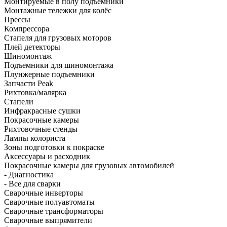
Монтируемые в полу подъёмники
Монтажные тележки для колёс
Прессы
Компрессора
Стапеля для грузовых моторов
Плей детекторы
Шиномонтаж
Подъемники для шиномонтажа
Плунжерные подъемники
Запчасти Peak
Рихтовка/малярка
Стапели
Инфракрасные сушки
Покрасочные камеры
Рихтовочные стенды
Лампы колориста
Зоны подготовки к покраске
Аксессуары и расходник
Покрасочные камеры для грузовых автомобилей
- Диагностика
- Все для сварки
Сварочные инверторы
Сварочные полуавтоматы
Сварочные трансформаторы
Сварочные выпрямители