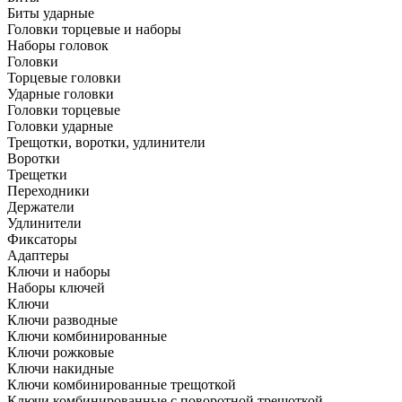
Биты ударные
Головки торцевые и наборы
Наборы головок
Головки
Торцевые головки
Ударные головки
Головки торцевые
Головки ударные
Трещотки, воротки, удлинители
Воротки
Трещетки
Переходники
Держатели
Удлинители
Фиксаторы
Адаптеры
Ключи и наборы
Наборы ключей
Ключи
Ключи разводные
Ключи комбинированные
Ключи рожковые
Ключи накидные
Ключи комбинированные трещоткой
Ключи комбинированные с поворотной трещоткой