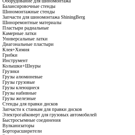
Оборудование для шиномонтажа
Балансировочные стенды
Шиномонтажные стенды
Запчасти для шиномонтажа ShiningBerg
Шиноремонтные материалы
Пластыри радиальные
Камерные латки
Универсальные латки
Диагональные пластыри
Клея+Химия
Грибки
Инструмент
Колышки+Шнуры
Грузики
Грузы алюминевые
Грузы грузовые
Грузы клеющиеся
Грузы набивные
Грузы железные
Стенды для правки дисков
Запчасти к станкам для правки дисков
Электрогайковерт для грузовых автомобилей
Быстросъемные соединения
Вулканизаторы
Борторасширители