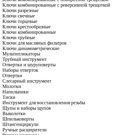
Ключи комбинированные с реверсивной трещоткой
Ключи разрезные
Ключи свечные
Ключи торцевые
Ключи крестообразные
Ключи комбинированные
Ключи трубные
Ключи для масляных фильтров
Ключи динамометрические
Мультипликаторы
Трубный инструмент
Отвертки и шуруповерты
Наборы отверток
Отвертки
Слесарный инструмент
Молотки
Напильники
Тиски
Инструмент для восстановления резьбы
Щупы и наборы щупов
Выколотки
Шпильковерты
Штангенциркули
Ручные расширители