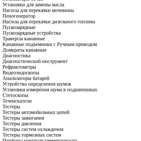
Установки для замены масла
Насосы для перекачки мочевины
Пеногенератор
Насосы для перекачки дизельного топлива
Пускозарядные
Пускозарядные устройства
Траверсы канавные
Канавные подъемники с Ручным приводом
Домкраты канавные
Диагностика
Диагностический инструмент
Рефрактометры
Видеоэндоскопы
Анализаторы батарей
Устройства определения шумов
Установки измерения шума в подшипниках
Стетоскопы
Течеискатели
Тестеры
Тестеры автомобильных цепей
Тестеры зажигания
Тестеры давления
Тестеры систем охлаждения
Тестеры тормозных систем
Приборы контроля герметичности