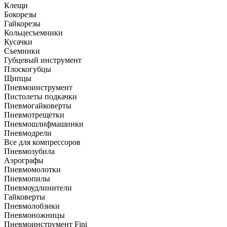
Клещи
Бокорезы
Гайкорезы
Кольцесъемники
Кусачки
Съемники
Губцевый инструмент
Плоскогубцы
Щипцы
Пневмоинструмент
Пистолеты подкачки
Пневмогайковерты
Пневмотрещетки
Пневмошлифмашинки
Пневмодрели
Все для компрессоров
Пневмозубила
Аэрографы
Пневмомолотки
Пневмопилы
Пневмоудлинители
Гайковерты
Пневмолобзики
Пневмоножницы
Пневмоинструмент Fini