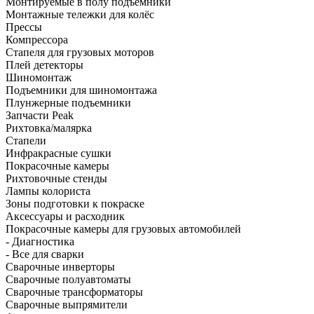
Монтируемые в полу подъёмники
Монтажные тележки для колёс
Прессы
Компрессора
Стапеля для грузовых моторов
Плей детекторы
Шиномонтаж
Подъемники для шиномонтажа
Плунжерные подъемники
Запчасти Peak
Рихтовка/малярка
Стапели
Инфракрасные сушки
Покрасочные камеры
Рихтовочные стенды
Лампы колориста
Зоны подготовки к покраске
Аксессуары и расходник
Покрасочные камеры для грузовых автомобилей
- Диагностика
- Все для сварки
Сварочные инверторы
Сварочные полуавтоматы
Сварочные трансформаторы
Сварочные выпрямители