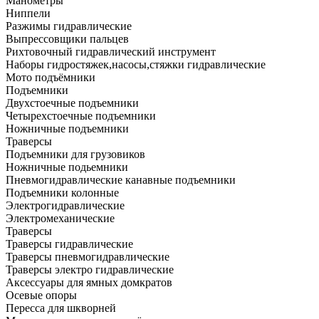
Манометры
Ниппели
Разжимы гидравлические
Выпрессовщики пальцев
Рихтовочный гидравлический инструмент
Наборы гидростяжек,насосы,стяжки гидравлические
Мото подъёмники
Подъемники
Двухстоечные подъемники
Четырехстоечные подъемники
Ножничные подъемники
Траверсы
Подъемники для грузовиков
Ножничные подьемники
Пневмогидравлические канавные подъемники
Подъемники колонные
Электрогидравлические
Электромеханические
Траверсы
Траверсы гидравлические
Траверсы пневмогидравлические
Траверсы электро гидравлические
Аксессуары для ямных домкратов
Осевые опоры
Пересса для шкворней