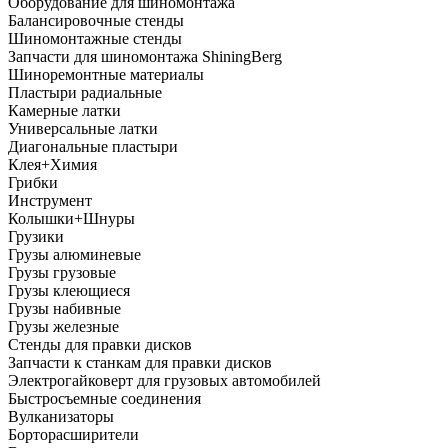
Оборудование для шиномонтажа
Балансировочные стенды
Шиномонтажные стенды
Запчасти для шиномонтажа ShiningBerg
Шиноремонтные материалы
Пластыри радиальные
Камерные латки
Универсальные латки
Диагональные пластыри
Клея+Химия
Грибки
Инструмент
Колышки+Шнуры
Грузики
Грузы алюминевые
Грузы грузовые
Грузы клеющиеся
Грузы набивные
Грузы железные
Стенды для правки дисков
Запчасти к станкам для правки дисков
Электрогайковерт для грузовых автомобилей
Быстросъемные соединения
Вулканизаторы
Борторасширители