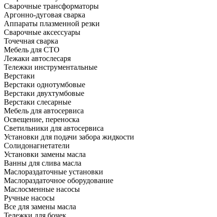
Сварочные трансформаторы
Аргонно-дуговая сварка
Аппараты плазменной резки
Сварочные аксессуары
Точечная сварка
Мебель для СТО
Лежаки автослесаря
Тележки инструментальные
Верстаки
Верстаки однотумбовые
Верстаки двухтумбовые
Верстаки слесарные
Мебель для автосервиса
Освещение, переноска
Светильники для автосервиса
Установки для подачи забора жидкости
Солидонагнетатели
Установки замены масла
Ванны для слива масла
Маслораздаточные установки
Маслораздаточное оборудование
Маслосменные насосы
Ручные насосы
Все для замены масла
Тележки для бочек