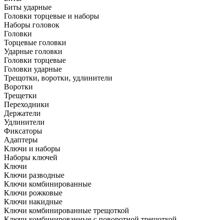
Биты ударные
Головки торцевые и наборы
Наборы головок
Головки
Торцевые головки
Ударные головки
Головки торцевые
Головки ударные
Трещотки, воротки, удлинители
Воротки
Трещетки
Переходники
Держатели
Удлинители
Фиксаторы
Адаптеры
Ключи и наборы
Наборы ключей
Ключи
Ключи разводные
Ключи комбинированные
Ключи рожковые
Ключи накидные
Ключи комбинированные трещоткой
Ключи комбинированные с поворотной трещоткой