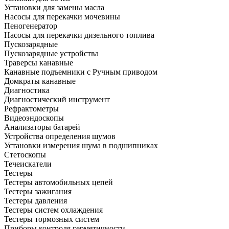
Установки для замены масла
Насосы для перекачки мочевины
Пеногенератор
Насосы для перекачки дизельного топлива
Пускозарядные
Пускозарядные устройства
Траверсы канавные
Канавные подъемники с Ручным приводом
Домкраты канавные
Диагностика
Диагностический инструмент
Рефрактометры
Видеоэндоскопы
Анализаторы батарей
Устройства определения шумов
Установки измерения шума в подшипниках
Стетоскопы
Течеискатели
Тестеры
Тестеры автомобильных цепей
Тестеры зажигания
Тестеры давления
Тестеры систем охлаждения
Тестеры тормозных систем
Приборы контроля герметичности