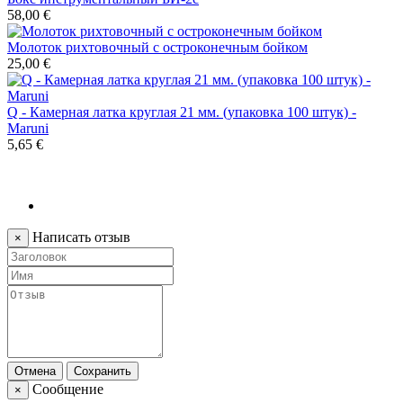
58,00 €
Молоток рихтовочный с остроконечным бойком
25,00 €
Q - Камерная латка круглая 21 мм. (упаковка 100 штук) -
Maruni
5,65 €
Написать отзыв
×
Отмена
Сохранить
Сообщение
×