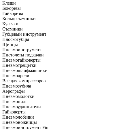
Клещи
Бокорезы
Гайкорезы
Кольцесъемники
Кусачки
Съемники
Губцевый инструмент
Плоскогубцы
Щипцы
Пневмоинструмент
Пистолеты подкачки
Пневмогайковерты
Пневмотрещетки
Пневмошлифмашинки
Пневмодрели
Все для компрессоров
Пневмозубила
Аэрографы
Пневмомолотки
Пневмопилы
Пневмоудлинители
Гайковерты
Пневмолобзики
Пневмоножницы
Пневмоинструмент Fini