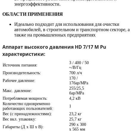
энергоэффективности.
ОБЛАСТИ ПРИМЕНЕНИЯ
Идеально подходит для использования для очистки
автомобилей, в строительном и транспортном секторе, а
также на промышленных предприятиях
Аппарат высокого давления HD 7/17 M Pu
характеристики:
3 / 400 / 50
Источник питания:
~/В/Гц
Производительность:
700 л/ч
170 /
Рабочее давление:
17бар/MPa
255/25,5
Макс. давление:
бар/MPa
Потребляемая мощность:
4,2 кВ
Количество одновременно
1
работающих пользователей:
Вес (с принадлежностями):
23,2 кг
Вес вкл. упаковку:
25,7 кг
290 x 300
Габариты (Д x Ш x В):
x 565 мм