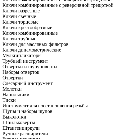
Ключи комбинированные с реверсивной трещоткой
Ключи разрезные
Ключи свечные
Ключи торцевые
Ключи крестообразные
Ключи комбинированные
Ключи трубные
Ключи для масляных фильтров
Ключи динамометрические
Мультипликаторы
Трубный инструмент
Отвертки и шуруповерты
Наборы отверток
Отвертки
Слесарный инструмент
Молотки
Напильники
Тиски
Инструмент для восстановления резьбы
Щупы и наборы щупов
Выколотки
Шпильковерты
Штангенциркули
Ручные расширители