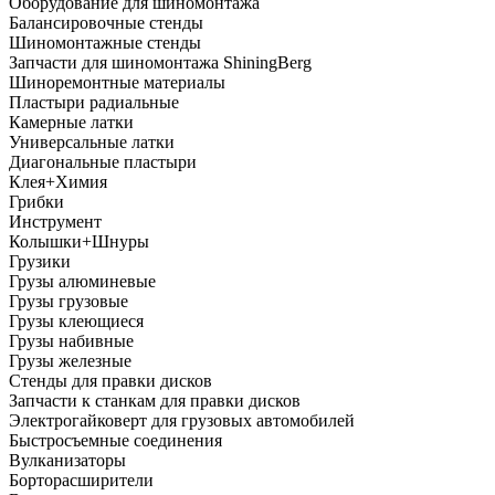
Оборудование для шиномонтажа
Балансировочные стенды
Шиномонтажные стенды
Запчасти для шиномонтажа ShiningBerg
Шиноремонтные материалы
Пластыри радиальные
Камерные латки
Универсальные латки
Диагональные пластыри
Клея+Химия
Грибки
Инструмент
Колышки+Шнуры
Грузики
Грузы алюминевые
Грузы грузовые
Грузы клеющиеся
Грузы набивные
Грузы железные
Стенды для правки дисков
Запчасти к станкам для правки дисков
Электрогайковерт для грузовых автомобилей
Быстросъемные соединения
Вулканизаторы
Борторасширители