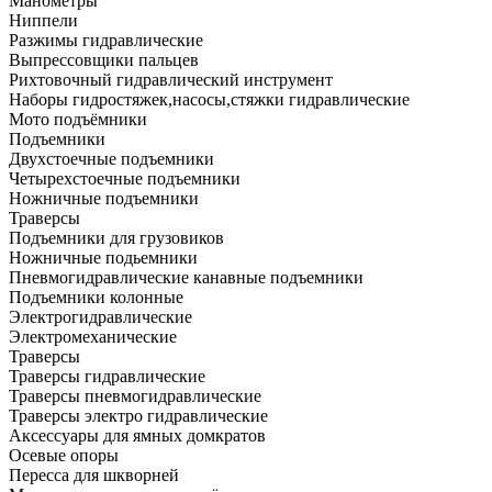
Манометры
Ниппели
Разжимы гидравлические
Выпрессовщики пальцев
Рихтовочный гидравлический инструмент
Наборы гидростяжек,насосы,стяжки гидравлические
Мото подъёмники
Подъемники
Двухстоечные подъемники
Четырехстоечные подъемники
Ножничные подъемники
Траверсы
Подъемники для грузовиков
Ножничные подьемники
Пневмогидравлические канавные подъемники
Подъемники колонные
Электрогидравлические
Электромеханические
Траверсы
Траверсы гидравлические
Траверсы пневмогидравлические
Траверсы электро гидравлические
Аксессуары для ямных домкратов
Осевые опоры
Пересса для шкворней