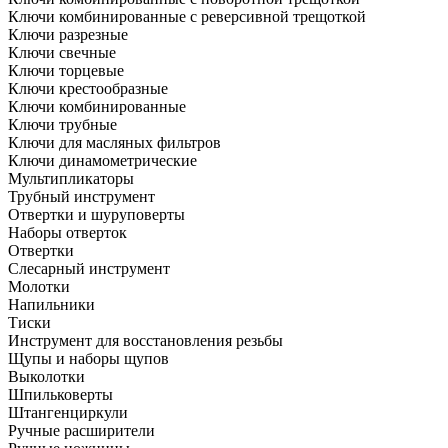
Ключи комбинированные с реверсивной трещоткой
Ключи разрезные
Ключи свечные
Ключи торцевые
Ключи крестообразные
Ключи комбинированные
Ключи трубные
Ключи для масляных фильтров
Ключи динамометрические
Мультипликаторы
Трубный инструмент
Отвертки и шуруповерты
Наборы отверток
Отвертки
Слесарный инструмент
Молотки
Напильники
Тиски
Инструмент для восстановления резьбы
Щупы и наборы щупов
Выколотки
Шпильковерты
Штангенциркули
Ручные расширители