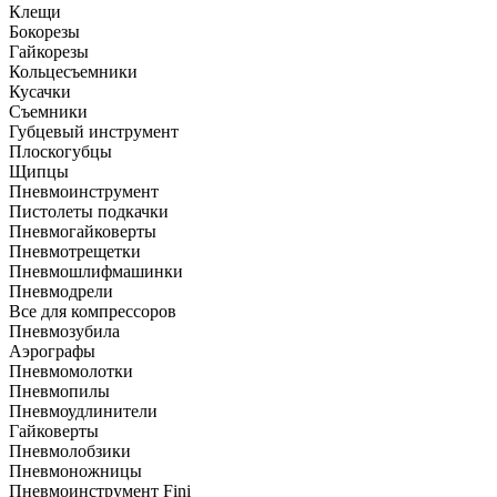
Клещи
Бокорезы
Гайкорезы
Кольцесъемники
Кусачки
Съемники
Губцевый инструмент
Плоскогубцы
Щипцы
Пневмоинструмент
Пистолеты подкачки
Пневмогайковерты
Пневмотрещетки
Пневмошлифмашинки
Пневмодрели
Все для компрессоров
Пневмозубила
Аэрографы
Пневмомолотки
Пневмопилы
Пневмоудлинители
Гайковерты
Пневмолобзики
Пневмоножницы
Пневмоинструмент Fini