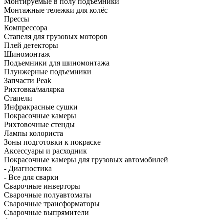
Монтируемые в полу подъёмники
Монтажные тележки для колёс
Прессы
Компрессора
Стапеля для грузовых моторов
Плей детекторы
Шиномонтаж
Подъемники для шиномонтажа
Плунжерные подъемники
Запчасти Peak
Рихтовка/малярка
Стапели
Инфракрасные сушки
Покрасочные камеры
Рихтовочные стенды
Лампы колориста
Зоны подготовки к покраске
Аксессуары и расходник
Покрасочные камеры для грузовых автомобилей
- Диагностика
- Все для сварки
Сварочные инверторы
Сварочные полуавтоматы
Сварочные трансформаторы
Сварочные выпрямители