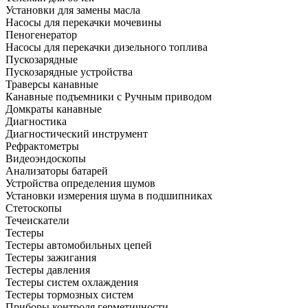
Установки для замены масла
Насосы для перекачки мочевины
Пеногенератор
Насосы для перекачки дизельного топлива
Пускозарядные
Пускозарядные устройства
Траверсы канавные
Канавные подъемники с Ручным приводом
Домкраты канавные
Диагностика
Диагностический инструмент
Рефрактометры
Видеоэндоскопы
Анализаторы батарей
Устройства определения шумов
Установки измерения шума в подшипниках
Стетоскопы
Течеискатели
Тестеры
Тестеры автомобильных цепей
Тестеры зажигания
Тестеры давления
Тестеры систем охлаждения
Тестеры тормозных систем
Приборы контроля герметичности