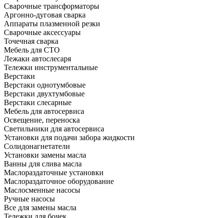
Сварочные трансформаторы
Аргонно-дуговая сварка
Аппараты плазменной резки
Сварочные аксессуары
Точечная сварка
Мебель для СТО
Лежаки автослесаря
Тележки инструментальные
Верстаки
Верстаки однотумбовые
Верстаки двухтумбовые
Верстаки слесарные
Мебель для автосервиса
Освещение, переноска
Светильники для автосервиса
Установки для подачи забора жидкости
Солидонагнетатели
Установки замены масла
Ванны для слива масла
Маслораздаточные установки
Маслораздаточное оборудование
Маслосменные насосы
Ручные насосы
Все для замены масла
Тележки для бочек