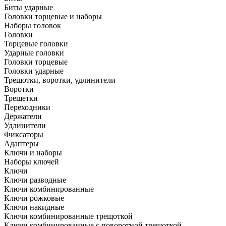
Биты ударные
Головки торцевые и наборы
Наборы головок
Головки
Торцевые головки
Ударные головки
Головки торцевые
Головки ударные
Трещотки, воротки, удлинители
Воротки
Трещетки
Переходники
Держатели
Удлинители
Фиксаторы
Адаптеры
Ключи и наборы
Наборы ключей
Ключи
Ключи разводные
Ключи комбинированные
Ключи рожковые
Ключи накидные
Ключи комбинированные трещоткой
Ключи комбинированные с поворотной трещоткой