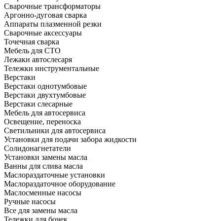
Сварочные трансформаторы
Аргонно-дуговая сварка
Аппараты плазменной резки
Сварочные аксессуары
Точечная сварка
Мебель для СТО
Лежаки автослесаря
Тележки инструментальные
Верстаки
Верстаки однотумбовые
Верстаки двухтумбовые
Верстаки слесарные
Мебель для автосервиса
Освещение, переноска
Светильники для автосервиса
Установки для подачи забора жидкости
Солидонагнетатели
Установки замены масла
Ванны для слива масла
Маслораздаточные установки
Маслораздаточное оборудование
Маслосменные насосы
Ручные насосы
Все для замены масла
Тележки для бочек