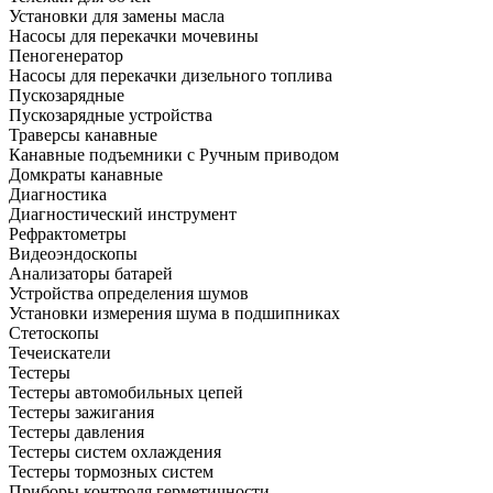
Установки для замены масла
Насосы для перекачки мочевины
Пеногенератор
Насосы для перекачки дизельного топлива
Пускозарядные
Пускозарядные устройства
Траверсы канавные
Канавные подъемники с Ручным приводом
Домкраты канавные
Диагностика
Диагностический инструмент
Рефрактометры
Видеоэндоскопы
Анализаторы батарей
Устройства определения шумов
Установки измерения шума в подшипниках
Стетоскопы
Течеискатели
Тестеры
Тестеры автомобильных цепей
Тестеры зажигания
Тестеры давления
Тестеры систем охлаждения
Тестеры тормозных систем
Приборы контроля герметичности