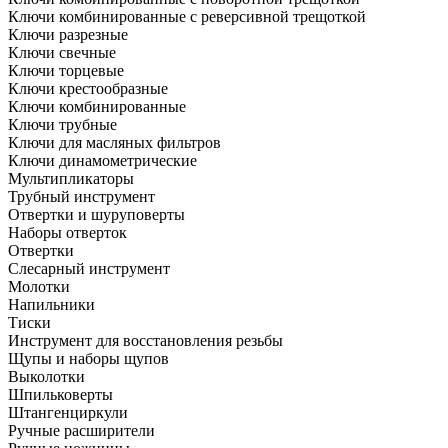
Ключи комбинированные с реверсивной трещоткой
Ключи разрезные
Ключи свечные
Ключи торцевые
Ключи крестообразные
Ключи комбинированные
Ключи трубные
Ключи для масляных фильтров
Ключи динамометрические
Мультипликаторы
Трубный инструмент
Отвертки и шуруповерты
Наборы отверток
Отвертки
Слесарный инструмент
Молотки
Напильники
Тиски
Инструмент для восстановления резьбы
Щупы и наборы щупов
Выколотки
Шпильковерты
Штангенциркули
Ручные расширители