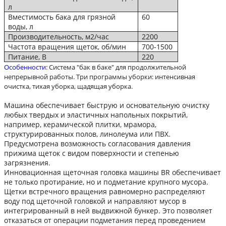
л
Вместимость бака для грязной
60
воды, л
Производительность, м2/час
2200
Частота вращения щеток, об/мин
700-1500
Питание, В
220
Особенности
: Система "бак в баке" для продолжительной
непрерывной работы. Три программы уборки: интенсивная
очистка, тихая уборка, щадящая уборка.
Машина обеспечивает быструю и основательную очистку
любых твердых и эластичных напольных покрытий,
например, керамической плитки, мрамора,
структурированных полов, линолеума или ПВХ.
Предусмотрена возможность согласования давления
прижима щеток с видом поверхности и степенью
загрязнения.
Инновационная щеточная головка машины BR обеспечивает
не только протирание, но и подметание крупного мусора.
Щетки встречного вращения равномерно распределяют
воду под щеточной головкой и направляют мусор в
интегрированный в ней выдвижной бункер. Это позволяет
отказаться от операции подметания перед проведением