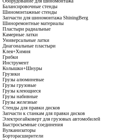
Оборудование для шиномонтажа
Балансировочные стенды
Шиномонтажные стенды
Запчасти для шиномонтажа ShiningBerg
Шиноремонтные материалы
Пластыри радиальные
Камерные латки
Универсальные латки
Диагональные пластыри
Клея+Химия
Грибки
Инструмент
Колышки+Шнуры
Грузики
Грузы алюминевые
Грузы грузовые
Грузы клеющиеся
Грузы набивные
Грузы железные
Стенды для правки дисков
Запчасти к станкам для правки дисков
Электрогайковерт для грузовых автомобилей
Быстросъемные соединения
Вулканизаторы
Борторасширители