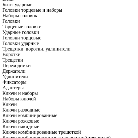
Биты ударные
Головки торцевые и наборы
Наборы головок
Головки
Торцевые головки
Ударные головки
Головки торцевые
Головки ударные
Трещотки, воротки, удлинители
Воротки
Трещетки
Переходники
Держатели
Удлинители
Фиксаторы
Адаптеры
Ключи и наборы
Наборы ключей
Ключи
Ключи разводные
Ключи комбинированные
Ключи рожковые
Ключи накидные
Ключи комбинированные трещоткой
Ключи комбинированные с поворотной трещоткой