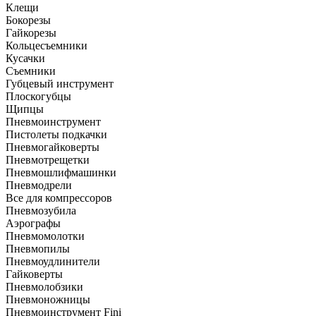
Клещи
Бокорезы
Гайкорезы
Кольцесъемники
Кусачки
Съемники
Губцевый инструмент
Плоскогубцы
Щипцы
Пневмоинструмент
Пистолеты подкачки
Пневмогайковерты
Пневмотрещетки
Пневмошлифмашинки
Пневмодрели
Все для компрессоров
Пневмозубила
Аэрографы
Пневмомолотки
Пневмопилы
Пневмоудлинители
Гайковерты
Пневмолобзики
Пневмоножницы
Пневмоинструмент Fini