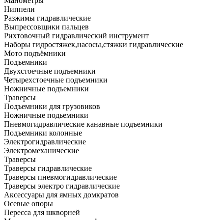
Манометры
Ниппели
Разжимы гидравлические
Выпрессовщики пальцев
Рихтовочный гидравлический инструмент
Наборы гидростяжек,насосы,стяжки гидравлические
Мото подъёмники
Подъемники
Двухстоечные подъемники
Четырехстоечные подъемники
Ножничные подъемники
Траверсы
Подъемники для грузовиков
Ножничные подьемники
Пневмогидравлические канавные подъемники
Подъемники колонные
Электрогидравлические
Электромеханические
Траверсы
Траверсы гидравлические
Траверсы пневмогидравлические
Траверсы электро гидравлические
Аксессуары для ямных домкратов
Осевые опоры
Пересса для шкворней