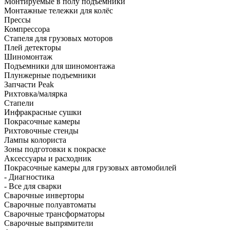
Монтируемые в полу подъёмники
Монтажные тележки для колёс
Прессы
Компрессора
Стапеля для грузовых моторов
Плей детекторы
Шиномонтаж
Подъемники для шиномонтажа
Плунжерные подъемники
Запчасти Peak
Рихтовка/малярка
Стапели
Инфракрасные сушки
Покрасочные камеры
Рихтовочные стенды
Лампы колориста
Зоны подготовки к покраске
Аксессуары и расходник
Покрасочные камеры для грузовых автомобилей
- Диагностика
- Все для сварки
Сварочные инверторы
Сварочные полуавтоматы
Сварочные трансформаторы
Сварочные выпрямители