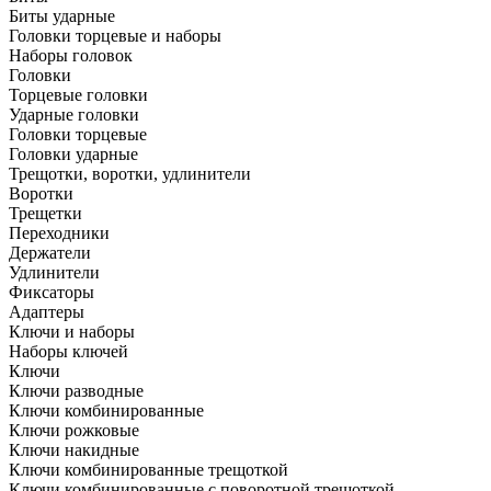
Биты ударные
Головки торцевые и наборы
Наборы головок
Головки
Торцевые головки
Ударные головки
Головки торцевые
Головки ударные
Трещотки, воротки, удлинители
Воротки
Трещетки
Переходники
Держатели
Удлинители
Фиксаторы
Адаптеры
Ключи и наборы
Наборы ключей
Ключи
Ключи разводные
Ключи комбинированные
Ключи рожковые
Ключи накидные
Ключи комбинированные трещоткой
Ключи комбинированные с поворотной трещоткой