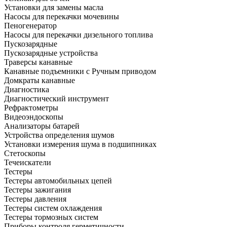
Установки для замены масла
Насосы для перекачки мочевины
Пеногенератор
Насосы для перекачки дизельного топлива
Пускозарядные
Пускозарядные устройства
Траверсы канавные
Канавные подъемники с Ручным приводом
Домкраты канавные
Диагностика
Диагностический инструмент
Рефрактометры
Видеоэндоскопы
Анализаторы батарей
Устройства определения шумов
Установки измерения шума в подшипниках
Стетоскопы
Течеискатели
Тестеры
Тестеры автомобильных цепей
Тестеры зажигания
Тестеры давления
Тестеры систем охлаждения
Тестеры тормозных систем
Приборы контроля герметичности