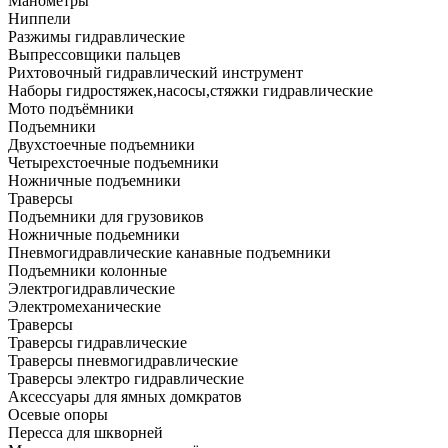
Манометры
Ниппели
Разжимы гидравлические
Выпрессовщики пальцев
Рихтовочный гидравлический инструмент
Наборы гидростяжек,насосы,стяжки гидравлические
Мото подъёмники
Подъемники
Двухстоечные подъемники
Четырехстоечные подъемники
Ножничные подъемники
Траверсы
Подъемники для грузовиков
Ножничные подьемники
Пневмогидравлические канавные подъемники
Подъемники колонные
Электрогидравлические
Электромеханические
Траверсы
Траверсы гидравлические
Траверсы пневмогидравлические
Траверсы электро гидравлические
Аксессуары для ямных домкратов
Осевые опоры
Пересса для шкворней