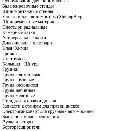
Оборудование для шиномонтажа
Балансировочные стенды
Шиномонтажные стенды
Запчасти для шиномонтажа ShiningBerg
Шиноремонтные материалы
Пластыри радиальные
Камерные латки
Универсальные латки
Диагональные пластыри
Клея+Химия
Грибки
Инструмент
Колышки+Шнуры
Грузики
Грузы алюминевые
Грузы грузовые
Грузы клеющиеся
Грузы набивные
Грузы железные
Стенды для правки дисков
Запчасти к станкам для правки дисков
Электрогайковерт для грузовых автомобилей
Быстросъемные соединения
Вулканизаторы
Борторасширители