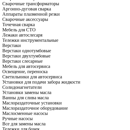
Сварочные трансформаторы
Аргонно-дуговая сварка
Аппараты плазменной резки
Сварочные аксессуары
Точечная сварка
Мебель для СТО
Лежаки автослесаря
Тележки инструментальные
Верстаки
Верстаки однотумбовые
Верстаки двухтумбовые
Верстаки слесарные
Мебель для автосервиса
Освещение, переноска
Светильники для автосервиса
Установки для подачи забора жидкости
Солидонагнетатели
Установки замены масла
Ванны для слива масла
Маслораздаточные установки
Маслораздаточное оборудование
Маслосменные насосы
Ручные насосы
Все для замены масла
Тележки для бочек