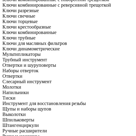
Ключи комбинированные с реверсивной трещоткой
Ключи разрезные
Ключи свечные
Ключи торцевые
Ключи крестообразные
Ключи комбинированные
Ключи трубные
Ключи для масляных фильтров
Ключи динамометрические
Мультипликаторы
Трубный инструмент
Отвертки и шуруповерты
Наборы отверток
Отвертки
Слесарный инструмент
Молотки
Напильники
Тиски
Инструмент для восстановления резьбы
Щупы и наборы щупов
Выколотки
Шпильковерты
Штангенциркули
Ручные расширители