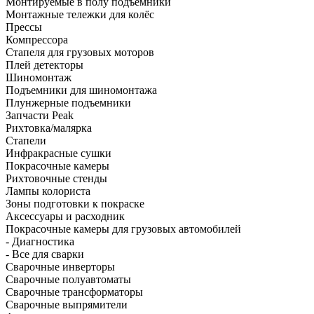
Монтируемые в полу подъёмники
Монтажные тележки для колёс
Прессы
Компрессора
Стапеля для грузовых моторов
Плей детекторы
Шиномонтаж
Подъемники для шиномонтажа
Плунжерные подъемники
Запчасти Peak
Рихтовка/малярка
Стапели
Инфракрасные сушки
Покрасочные камеры
Рихтовочные стенды
Лампы колориста
Зоны подготовки к покраске
Аксессуары и расходник
Покрасочные камеры для грузовых автомобилей
- Диагностика
- Все для сварки
Сварочные инверторы
Сварочные полуавтоматы
Сварочные трансформаторы
Сварочные выпрямители