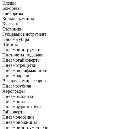
Клещи
Бокорезы
Гайкорезы
Кольцесъемники
Кусачки
Съемники
Губцевый инструмент
Плоскогубцы
Щипцы
Пневмоинструмент
Пистолеты подкачки
Пневмогайковерты
Пневмотрещетки
Пневмошлифмашинки
Пневмодрели
Все для компрессоров
Пневмозубила
Аэрографы
Пневмомолотки
Пневмопилы
Пневмоудлинители
Гайковерты
Пневмолобзики
Пневмоножницы
Пневмоинструмент Fini