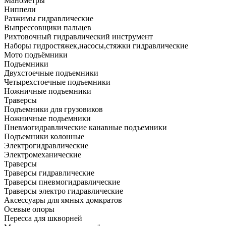
Манометры
Ниппели
Разжимы гидравлические
Выпрессовщики пальцев
Рихтовочный гидравлический инструмент
Наборы гидростяжек,насосы,стяжки гидравлические
Мото подъёмники
Подъемники
Двухстоечные подъемники
Четырехстоечные подъемники
Ножничные подъемники
Траверсы
Подъемники для грузовиков
Ножничные подьемники
Пневмогидравлические канавные подъемники
Подъемники колонные
Электрогидравлические
Электромеханические
Траверсы
Траверсы гидравлические
Траверсы пневмогидравлические
Траверсы электро гидравлические
Аксессуары для ямных домкратов
Осевые опоры
Пересса для шкворней