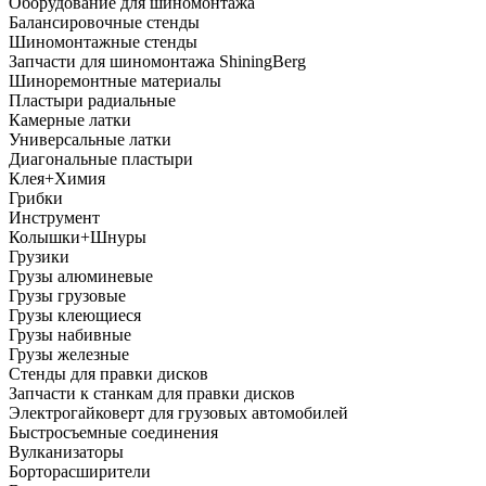
Оборудование для шиномонтажа
Балансировочные стенды
Шиномонтажные стенды
Запчасти для шиномонтажа ShiningBerg
Шиноремонтные материалы
Пластыри радиальные
Камерные латки
Универсальные латки
Диагональные пластыри
Клея+Химия
Грибки
Инструмент
Колышки+Шнуры
Грузики
Грузы алюминевые
Грузы грузовые
Грузы клеющиеся
Грузы набивные
Грузы железные
Стенды для правки дисков
Запчасти к станкам для правки дисков
Электрогайковерт для грузовых автомобилей
Быстросъемные соединения
Вулканизаторы
Борторасширители