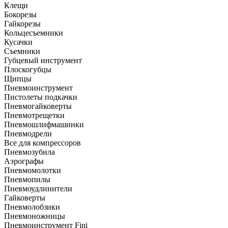
Клещи
Бокорезы
Гайкорезы
Кольцесъемники
Кусачки
Съемники
Губцевый инструмент
Плоскогубцы
Щипцы
Пневмоинструмент
Пистолеты подкачки
Пневмогайковерты
Пневмотрещетки
Пневмошлифмашинки
Пневмодрели
Все для компрессоров
Пневмозубила
Аэрографы
Пневмомолотки
Пневмопилы
Пневмоудлинители
Гайковерты
Пневмолобзики
Пневмоножницы
Пневмоинструмент Fini