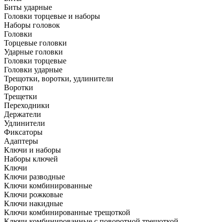
Биты ударные
Головки торцевые и наборы
Наборы головок
Головки
Торцевые головки
Ударные головки
Головки торцевые
Головки ударные
Трещотки, воротки, удлинители
Воротки
Трещетки
Переходники
Держатели
Удлинители
Фиксаторы
Адаптеры
Ключи и наборы
Наборы ключей
Ключи
Ключи разводные
Ключи комбинированные
Ключи рожковые
Ключи накидные
Ключи комбинированные трещоткой
Ключи комбинированные с поворотной трещоткой