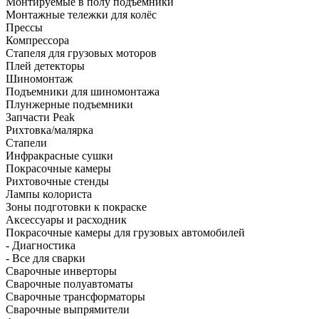
Монтируемые в полу подъёмники
Монтажные тележки для колёс
Прессы
Компрессора
Стапеля для грузовых моторов
Плей детекторы
Шиномонтаж
Подъемники для шиномонтажа
Плунжерные подъемники
Запчасти Peak
Рихтовка/малярка
Стапели
Инфракрасные сушки
Покрасочные камеры
Рихтовочные стенды
Лампы колориста
Зоны подготовки к покраске
Аксессуары и расходник
Покрасочные камеры для грузовых автомобилей
- Диагностика
- Все для сварки
Сварочные инверторы
Сварочные полуавтоматы
Сварочные трансформаторы
Сварочные выпрямители