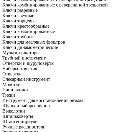
Ключи комбинированные с реверсивной трещоткой
Ключи разрезные
Ключи свечные
Ключи торцевые
Ключи крестообразные
Ключи комбинированные
Ключи трубные
Ключи для масляных фильтров
Ключи динамометрические
Мультипликаторы
Трубный инструмент
Отвертки и шуруповерты
Наборы отверток
Отвертки
Слесарный инструмент
Молотки
Напильники
Тиски
Инструмент для восстановления резьбы
Щупы и наборы щупов
Выколотки
Шпильковерты
Штангенциркули
Ручные расширители