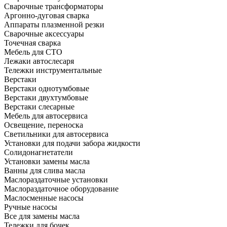
Сварочные трансформаторы
Аргонно-дуговая сварка
Аппараты плазменной резки
Сварочные аксессуары
Точечная сварка
Мебель для СТО
Лежаки автослесаря
Тележки инструментальные
Верстаки
Верстаки однотумбовые
Верстаки двухтумбовые
Верстаки слесарные
Мебель для автосервиса
Освещение, переноска
Светильники для автосервиса
Установки для подачи забора жидкости
Солидонагнетатели
Установки замены масла
Ванны для слива масла
Маслораздаточные установки
Маслораздаточное оборудование
Маслосменные насосы
Ручные насосы
Все для замены масла
Тележки для бочек