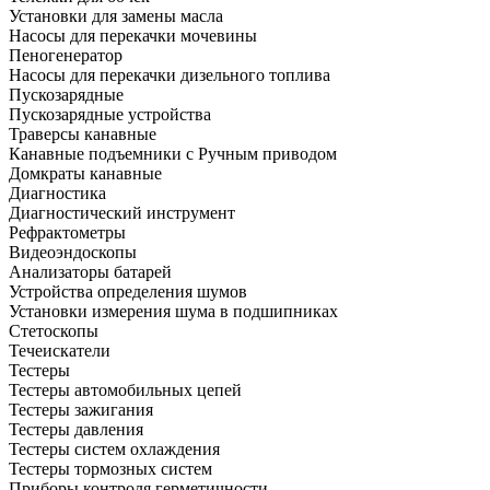
Установки для замены масла
Насосы для перекачки мочевины
Пеногенератор
Насосы для перекачки дизельного топлива
Пускозарядные
Пускозарядные устройства
Траверсы канавные
Канавные подъемники с Ручным приводом
Домкраты канавные
Диагностика
Диагностический инструмент
Рефрактометры
Видеоэндоскопы
Анализаторы батарей
Устройства определения шумов
Установки измерения шума в подшипниках
Стетоскопы
Течеискатели
Тестеры
Тестеры автомобильных цепей
Тестеры зажигания
Тестеры давления
Тестеры систем охлаждения
Тестеры тормозных систем
Приборы контроля герметичности