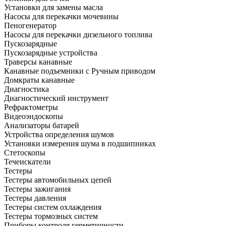
Установки для замены масла
Насосы для перекачки мочевины
Пеногенератор
Насосы для перекачки дизельного топлива
Пускозарядные
Пускозарядные устройства
Траверсы канавные
Канавные подъемники с Ручным приводом
Домкраты канавные
Диагностика
Диагностический инструмент
Рефрактометры
Видеоэндоскопы
Анализаторы батарей
Устройства определения шумов
Установки измерения шума в подшипниках
Стетоскопы
Течеискатели
Тестеры
Тестеры автомобильных цепей
Тестеры зажигания
Тестеры давления
Тестеры систем охлаждения
Тестеры тормозных систем
Приборы контроля герметичности