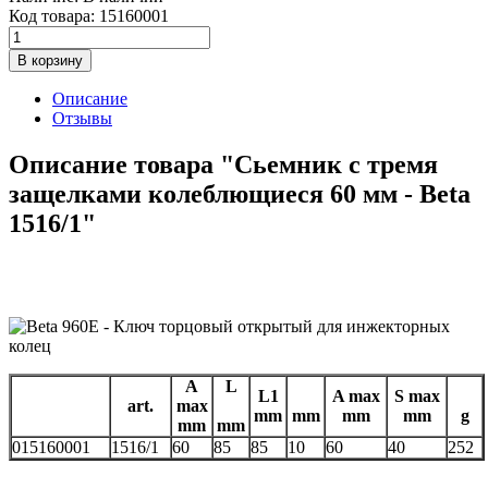
Код товара:
15160001
В корзину
Описание
Отзывы
Описание товара "Сьемник с тремя
защелками колеблющиеся 60 мм - Beta
1516/1"
A
L
L1
A max
S max
art.
max
mm
mm
mm
mm
g
mm
mm
015160001
1516/1
60
85
85
10
60
40
252