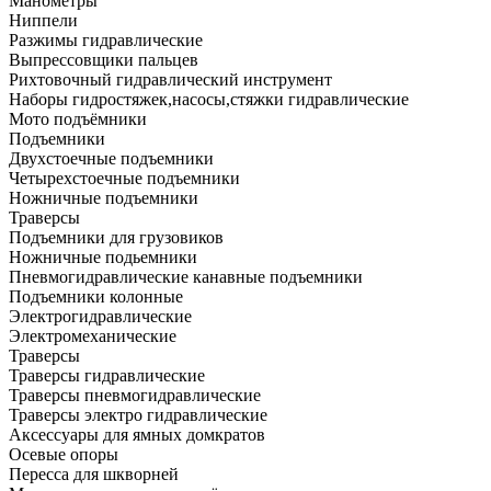
Манометры
Ниппели
Разжимы гидравлические
Выпрессовщики пальцев
Рихтовочный гидравлический инструмент
Наборы гидростяжек,насосы,стяжки гидравлические
Мото подъёмники
Подъемники
Двухстоечные подъемники
Четырехстоечные подъемники
Ножничные подъемники
Траверсы
Подъемники для грузовиков
Ножничные подьемники
Пневмогидравлические канавные подъемники
Подъемники колонные
Электрогидравлические
Электромеханические
Траверсы
Траверсы гидравлические
Траверсы пневмогидравлические
Траверсы электро гидравлические
Аксессуары для ямных домкратов
Осевые опоры
Пересса для шкворней