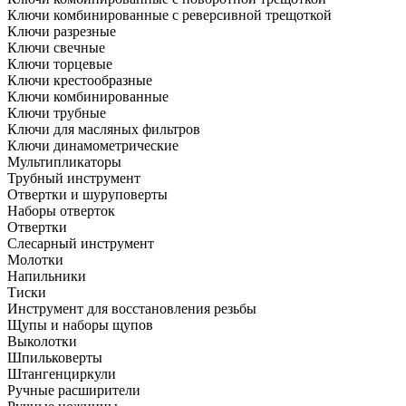
Ключи комбинированные с реверсивной трещоткой
Ключи разрезные
Ключи свечные
Ключи торцевые
Ключи крестообразные
Ключи комбинированные
Ключи трубные
Ключи для масляных фильтров
Ключи динамометрические
Мультипликаторы
Трубный инструмент
Отвертки и шуруповерты
Наборы отверток
Отвертки
Слесарный инструмент
Молотки
Напильники
Тиски
Инструмент для восстановления резьбы
Щупы и наборы щупов
Выколотки
Шпильковерты
Штангенциркули
Ручные расширители