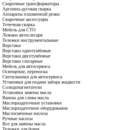
Сварочные трансформаторы
Аргонно-дуговая сварка
Аппараты плазменной резки
Сварочные аксессуары
Точечная сварка
Мебель для СТО
Лежаки автослесаря
Тележки инструментальные
Верстаки
Верстаки однотумбовые
Верстаки двухтумбовые
Верстаки слесарные
Мебель для автосервиса
Освещение, переноска
Светильники для автосервиса
Установки для подачи забора жидкости
Солидонагнетатели
Установки замены масла
Ванны для слива масла
Маслораздаточные установки
Маслораздаточное оборудование
Маслосменные насосы
Ручные насосы
Все для замены масла
Тележки для бочек