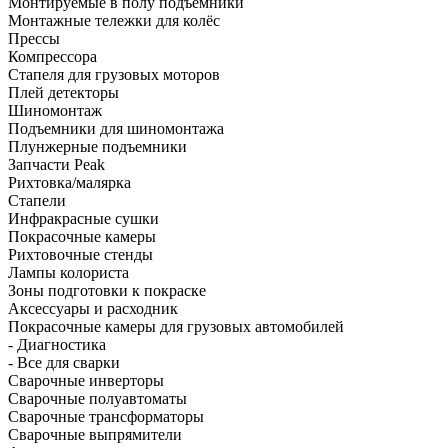
Монтируемые в полу подъёмники
Монтажные тележки для колёс
Прессы
Компрессора
Стапеля для грузовых моторов
Плей детекторы
Шиномонтаж
Подъемники для шиномонтажа
Плунжерные подъемники
Запчасти Peak
Рихтовка/малярка
Стапели
Инфракрасные сушки
Покрасочные камеры
Рихтовочные стенды
Лампы колориста
Зоны подготовки к покраске
Аксессуары и расходник
Покрасочные камеры для грузовых автомобилей
- Диагностика
- Все для сварки
Сварочные инверторы
Сварочные полуавтоматы
Сварочные трансформаторы
Сварочные выпрямители