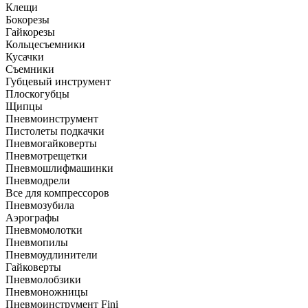
Клещи
Бокорезы
Гайкорезы
Кольцесъемники
Кусачки
Съемники
Губцевый инструмент
Плоскогубцы
Щипцы
Пневмоинструмент
Пистолеты подкачки
Пневмогайковерты
Пневмотрещетки
Пневмошлифмашинки
Пневмодрели
Все для компрессоров
Пневмозубила
Аэрографы
Пневмомолотки
Пневмопилы
Пневмоудлинители
Гайковерты
Пневмолобзики
Пневмоножницы
Пневмоинструмент Fini