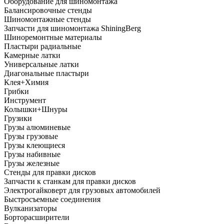
Оборудование для шиномонтажа
Балансировочные стенды
Шиномонтажные стенды
Запчасти для шиномонтажа ShiningBerg
Шиноремонтные материалы
Пластыри радиальные
Камерные латки
Универсальные латки
Диагональные пластыри
Клея+Химия
Грибки
Инструмент
Колышки+Шнуры
Грузики
Грузы алюминевые
Грузы грузовые
Грузы клеющиеся
Грузы набивные
Грузы железные
Стенды для правки дисков
Запчасти к станкам для правки дисков
Электрогайковерт для грузовых автомобилей
Быстросъемные соединения
Вулканизаторы
Борторасширители