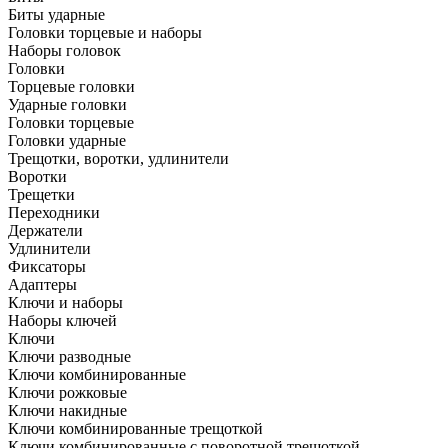
Биты ударные
Головки торцевые и наборы
Наборы головок
Головки
Торцевые головки
Ударные головки
Головки торцевые
Головки ударные
Трещотки, воротки, удлинители
Воротки
Трещетки
Переходники
Держатели
Удлинители
Фиксаторы
Адаптеры
Ключи и наборы
Наборы ключей
Ключи
Ключи разводные
Ключи комбинированные
Ключи рожковые
Ключи накидные
Ключи комбинированные трещоткой
Ключи комбинированные с поворотной трещоткой