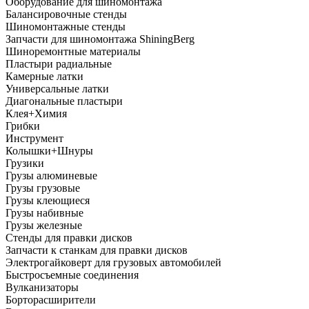
Оборудование для шиномонтажа
Балансировочные стенды
Шиномонтажные стенды
Запчасти для шиномонтажа ShiningBerg
Шиноремонтные материалы
Пластыри радиальные
Камерные латки
Универсальные латки
Диагональные пластыри
Клея+Химия
Грибки
Инструмент
Колышки+Шнуры
Грузики
Грузы алюминевые
Грузы грузовые
Грузы клеющиеся
Грузы набивные
Грузы железные
Стенды для правки дисков
Запчасти к станкам для правки дисков
Электрогайковерт для грузовых автомобилей
Быстросъемные соединения
Вулканизаторы
Борторасширители