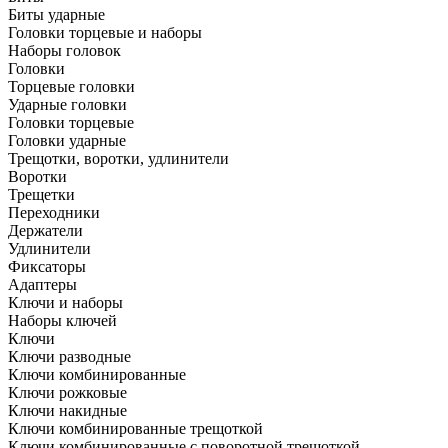
Биты ударные
Головки торцевые и наборы
Наборы головок
Головки
Торцевые головки
Ударные головки
Головки торцевые
Головки ударные
Трещотки, воротки, удлинители
Воротки
Трещетки
Переходники
Держатели
Удлинители
Фиксаторы
Адаптеры
Ключи и наборы
Наборы ключей
Ключи
Ключи разводные
Ключи комбинированные
Ключи рожковые
Ключи накидные
Ключи комбинированные трещоткой
Ключи комбинированные с поворотной трещоткой