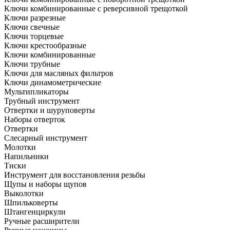
Ключи комбинированные с реверсивной трещоткой
Ключи разрезные
Ключи свечные
Ключи торцевые
Ключи крестообразные
Ключи комбинированные
Ключи трубные
Ключи для масляных фильтров
Ключи динамометрические
Мультипликаторы
Трубный инструмент
Отвертки и шуруповерты
Наборы отверток
Отвертки
Слесарный инструмент
Молотки
Напильники
Тиски
Инструмент для восстановления резьбы
Щупы и наборы щупов
Выколотки
Шпильковерты
Штангенциркули
Ручные расширители