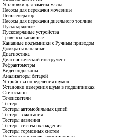
Установки для замены масла
Насосы для перекачки мочевины
Пеногенератор
Насосы для перекачки дизельного топлива
Пускозарядные
Пускозарядные устройства
Траверсы канавные
Канавные подъемники с Ручным приводом
Домкраты канавные
Диагностика
Диагностический инструмент
Рефрактометры
Видеоэндоскопы
Анализаторы батарей
Устройства определения шумов
Установки измерения шума в подшипниках
Стетоскопы
Течеискатели
Тестеры
Тестеры автомобильных цепей
Тестеры зажигания
Тестеры давления
Тестеры систем охлаждения
Тестеры тормозных систем
Приборы контроля герметичности