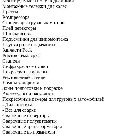
Монтируемые в полу подъёмники
Монтажные тележки для колёс
Прессы
Компрессора
Стапеля для грузовых моторов
Плей детекторы
Шиномонтаж
Подъемники для шиномонтажа
Плунжерные подъемники
Запчасти Peak
Рихтовка/малярка
Стапели
Инфракрасные сушки
Покрасочные камеры
Рихтовочные стенды
Лампы колориста
Зоны подготовки к покраске
Аксессуары и расходник
Покрасочные камеры для грузовых автомобилей
- Диагностика
- Все для сварки
Сварочные инверторы
Сварочные полуавтоматы
Сварочные трансформаторы
Сварочные выпрямители