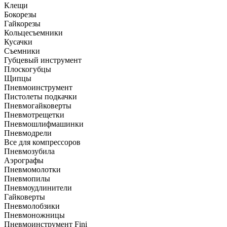
Клещи
Бокорезы
Гайкорезы
Кольцесъемники
Кусачки
Съемники
Губцевый инструмент
Плоскогубцы
Щипцы
Пневмоинструмент
Пистолеты подкачки
Пневмогайковерты
Пневмотрещетки
Пневмошлифмашинки
Пневмодрели
Все для компрессоров
Пневмозубила
Аэрографы
Пневмомолотки
Пневмопилы
Пневмоудлинители
Гайковерты
Пневмолобзики
Пневмоножницы
Пневмоинструмент Fini