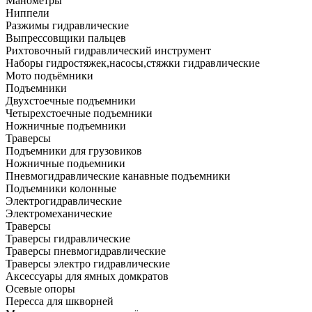
Манометры
Ниппели
Разжимы гидравлические
Выпрессовщики пальцев
Рихтовочный гидравлический инструмент
Наборы гидростяжек,насосы,стяжки гидравлические
Мото подъёмники
Подъемники
Двухстоечные подъемники
Четырехстоечные подъемники
Ножничные подъемники
Траверсы
Подъемники для грузовиков
Ножничные подьемники
Пневмогидравлические канавные подъемники
Подъемники колонные
Электрогидравлические
Электромеханические
Траверсы
Траверсы гидравлические
Траверсы пневмогидравлические
Траверсы электро гидравлические
Аксессуары для ямных домкратов
Осевые опоры
Пересса для шкворней