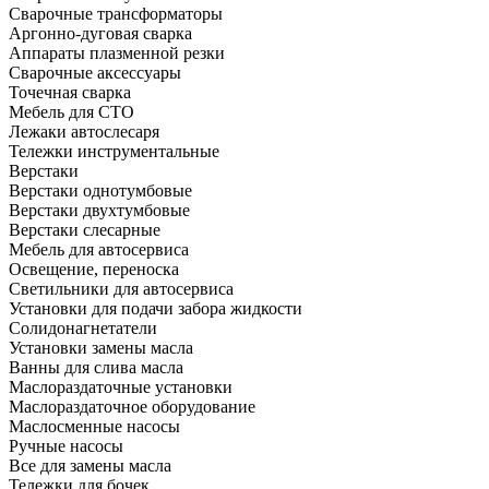
Сварочные трансформаторы
Аргонно-дуговая сварка
Аппараты плазменной резки
Сварочные аксессуары
Точечная сварка
Мебель для СТО
Лежаки автослесаря
Тележки инструментальные
Верстаки
Верстаки однотумбовые
Верстаки двухтумбовые
Верстаки слесарные
Мебель для автосервиса
Освещение, переноска
Светильники для автосервиса
Установки для подачи забора жидкости
Солидонагнетатели
Установки замены масла
Ванны для слива масла
Маслораздаточные установки
Маслораздаточное оборудование
Маслосменные насосы
Ручные насосы
Все для замены масла
Тележки для бочек