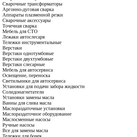
Сварочные трансформаторы
Аргонно-дуговая сварка
Аппараты плазменной резки
Сварочные аксессуары
Точечная сварка
Мебель для СТО
Лежаки автослесаря
Тележки инструментальные
Верстаки
Верстаки однотумбовые
Верстаки двухтумбовые
Верстаки слесарные
Мебель для автосервиса
Освещение, переноска
Светильники для автосервиса
Установки для подачи забора жидкости
Солидонагнетатели
Установки замены масла
Ванны для слива масла
Маслораздаточные установки
Маслораздаточное оборудование
Маслосменные насосы
Ручные насосы
Все для замены масла
Тележки для бочек