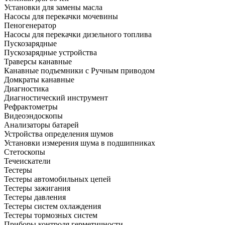
Установки для замены масла
Насосы для перекачки мочевины
Пеногенератор
Насосы для перекачки дизельного топлива
Пускозарядные
Пускозарядные устройства
Траверсы канавные
Канавные подъемники с Ручным приводом
Домкраты канавные
Диагностика
Диагностический инструмент
Рефрактометры
Видеоэндоскопы
Анализаторы батарей
Устройства определения шумов
Установки измерения шума в подшипниках
Стетоскопы
Течеискатели
Тестеры
Тестеры автомобильных цепей
Тестеры зажигания
Тестеры давления
Тестеры систем охлаждения
Тестеры тормозных систем
Приборы контроля герметичности