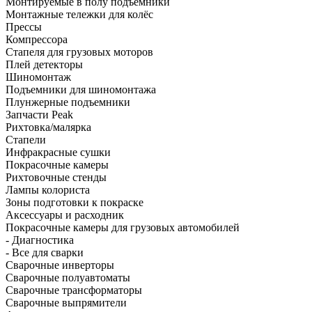
Монтируемые в полу подъёмники
Монтажные тележки для колёс
Прессы
Компрессора
Стапеля для грузовых моторов
Плей детекторы
Шиномонтаж
Подъемники для шиномонтажа
Плунжерные подъемники
Запчасти Peak
Рихтовка/малярка
Стапели
Инфракрасные сушки
Покрасочные камеры
Рихтовочные стенды
Лампы колориста
Зоны подготовки к покраске
Аксессуары и расходник
Покрасочные камеры для грузовых автомобилей
- Диагностика
- Все для сварки
Сварочные инверторы
Сварочные полуавтоматы
Сварочные трансформаторы
Сварочные выпрямители