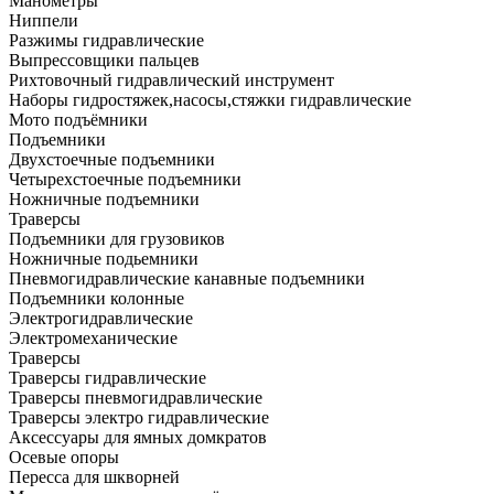
Манометры
Ниппели
Разжимы гидравлические
Выпрессовщики пальцев
Рихтовочный гидравлический инструмент
Наборы гидростяжек,насосы,стяжки гидравлические
Мото подъёмники
Подъемники
Двухстоечные подъемники
Четырехстоечные подъемники
Ножничные подъемники
Траверсы
Подъемники для грузовиков
Ножничные подьемники
Пневмогидравлические канавные подъемники
Подъемники колонные
Электрогидравлические
Электромеханические
Траверсы
Траверсы гидравлические
Траверсы пневмогидравлические
Траверсы электро гидравлические
Аксессуары для ямных домкратов
Осевые опоры
Пересса для шкворней