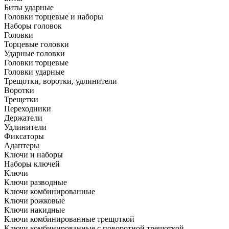
Биты ударные
Головки торцевые и наборы
Наборы головок
Головки
Торцевые головки
Ударные головки
Головки торцевые
Головки ударные
Трещотки, воротки, удлинители
Воротки
Трещетки
Переходники
Держатели
Удлинители
Фиксаторы
Адаптеры
Ключи и наборы
Наборы ключей
Ключи
Ключи разводные
Ключи комбинированные
Ключи рожковые
Ключи накидные
Ключи комбинированные трещоткой
Ключи комбинированные с поворотной трещоткой