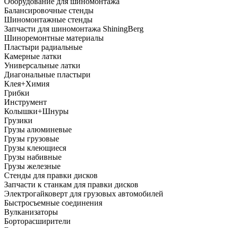
Оборудование для шиномонтажа
Балансировочные стенды
Шиномонтажные стенды
Запчасти для шиномонтажа ShiningBerg
Шиноремонтные материалы
Пластыри радиальные
Камерные латки
Универсальные латки
Диагональные пластыри
Клея+Химия
Грибки
Инструмент
Колышки+Шнуры
Грузики
Грузы алюминевые
Грузы грузовые
Грузы клеющиеся
Грузы набивные
Грузы железные
Стенды для правки дисков
Запчасти к станкам для правки дисков
Электрогайковерт для грузовых автомобилей
Быстросъемные соединения
Вулканизаторы
Борторасширители