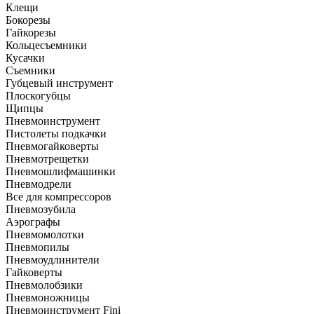
Клещи
Бокорезы
Гайкорезы
Кольцесъемники
Кусачки
Съемники
Губцевый инструмент
Плоскогубцы
Щипцы
Пневмоинструмент
Пистолеты подкачки
Пневмогайковерты
Пневмотрещетки
Пневмошлифмашинки
Пневмодрели
Все для компрессоров
Пневмозубила
Аэрографы
Пневмомолотки
Пневмопилы
Пневмоудлинители
Гайковерты
Пневмолобзики
Пневмоножницы
Пневмоинструмент Fini