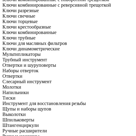
Ключи комбинированные с реверсивной трещоткой
Ключи разрезные
Ключи свечные
Ключи торцевые
Ключи крестообразные
Ключи комбинированные
Ключи трубные
Ключи для масляных фильтров
Ключи динамометрические
Мультипликаторы
Трубный инструмент
Отвертки и шуруповерты
Наборы отверток
Отвертки
Слесарный инструмент
Молотки
Напильники
Тиски
Инструмент для восстановления резьбы
Щупы и наборы щупов
Выколотки
Шпильковерты
Штангенциркули
Ручные расширители