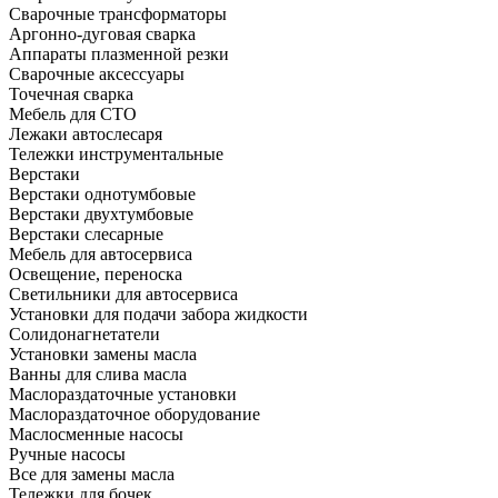
Сварочные трансформаторы
Аргонно-дуговая сварка
Аппараты плазменной резки
Сварочные аксессуары
Точечная сварка
Мебель для СТО
Лежаки автослесаря
Тележки инструментальные
Верстаки
Верстаки однотумбовые
Верстаки двухтумбовые
Верстаки слесарные
Мебель для автосервиса
Освещение, переноска
Светильники для автосервиса
Установки для подачи забора жидкости
Солидонагнетатели
Установки замены масла
Ванны для слива масла
Маслораздаточные установки
Маслораздаточное оборудование
Маслосменные насосы
Ручные насосы
Все для замены масла
Тележки для бочек