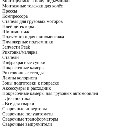
Монтируемые в полу подъёмники
Монтажные тележки для колёс
Прессы
Компрессора
Стапеля для грузовых моторов
Плей детекторы
Шиномонтаж
Подъемники для шиномонтажа
Плунжерные подъемники
Запчасти Peak
Рихтовка/малярка
Стапели
Инфракрасные сушки
Покрасочные камеры
Рихтовочные стенды
Лампы колориста
Зоны подготовки к покраске
Аксессуары и расходник
Покрасочные камеры для грузовых автомобилей
- Диагностика
- Все для сварки
Сварочные инверторы
Сварочные полуавтоматы
Сварочные трансформаторы
Сварочные выпрямители