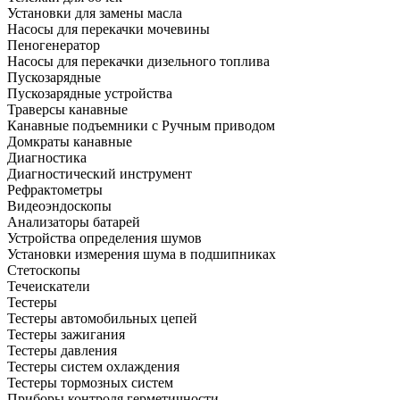
Установки для замены масла
Насосы для перекачки мочевины
Пеногенератор
Насосы для перекачки дизельного топлива
Пускозарядные
Пускозарядные устройства
Траверсы канавные
Канавные подъемники с Ручным приводом
Домкраты канавные
Диагностика
Диагностический инструмент
Рефрактометры
Видеоэндоскопы
Анализаторы батарей
Устройства определения шумов
Установки измерения шума в подшипниках
Стетоскопы
Течеискатели
Тестеры
Тестеры автомобильных цепей
Тестеры зажигания
Тестеры давления
Тестеры систем охлаждения
Тестеры тормозных систем
Приборы контроля герметичности