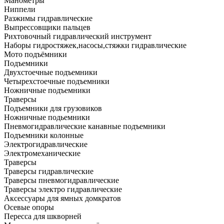
Манометры
Ниппели
Разжимы гидравлические
Выпрессовщики пальцев
Рихтовочный гидравлический инструмент
Наборы гидростяжек,насосы,стяжки гидравлические
Мото подъёмники
Подъемники
Двухстоечные подъемники
Четырехстоечные подъемники
Ножничные подъемники
Траверсы
Подъемники для грузовиков
Ножничные подьемники
Пневмогидравлические канавные подъемники
Подъемники колонные
Электрогидравлические
Электромеханические
Траверсы
Траверсы гидравлические
Траверсы пневмогидравлические
Траверсы электро гидравлические
Аксессуары для ямных домкратов
Осевые опоры
Пересса для шкворней