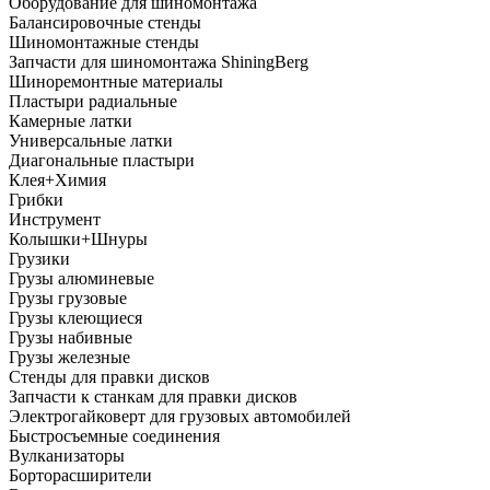
Оборудование для шиномонтажа
Балансировочные стенды
Шиномонтажные стенды
Запчасти для шиномонтажа ShiningBerg
Шиноремонтные материалы
Пластыри радиальные
Камерные латки
Универсальные латки
Диагональные пластыри
Клея+Химия
Грибки
Инструмент
Колышки+Шнуры
Грузики
Грузы алюминевые
Грузы грузовые
Грузы клеющиеся
Грузы набивные
Грузы железные
Стенды для правки дисков
Запчасти к станкам для правки дисков
Электрогайковерт для грузовых автомобилей
Быстросъемные соединения
Вулканизаторы
Борторасширители