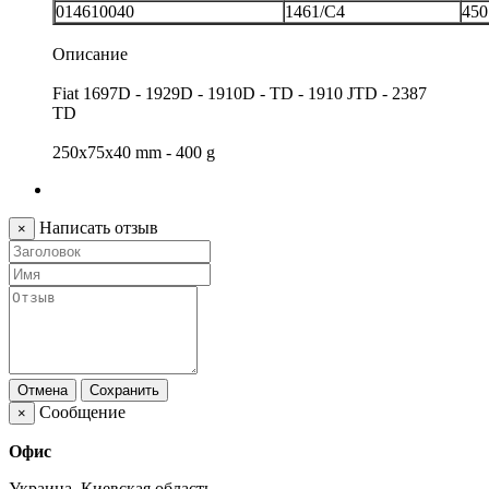
014610040
1461/C4
450
Описание
Fiat 1697D - 1929D - 1910D - TD - 1910 JTD - 2387
TD
250x75x40 mm - 400 g
Написать отзыв
×
Отмена
Сохранить
Сообщение
×
Офис
Украина, Киевская область,