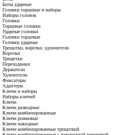
Биты ударные
Головки торцевые и наборы
Наборы головок
Головки
Торцевые головки
Ударные головки
Головки торцевые
Головки ударные
Трещотки, воротки, удлинители
Воротки
Трещетки
Переходники
Держатели
Удлинители
Фиксаторы
Адаптеры
Ключи и наборы
Наборы ключей
Ключи
Ключи разводные
Ключи комбинированные
Ключи рожковые
Ключи накидные
Ключи комбинированные трещоткой
Ключи комбинированные с поворотной трещоткой