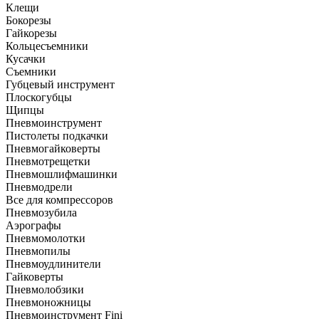
Клещи
Бокорезы
Гайкорезы
Кольцесъемники
Кусачки
Съемники
Губцевый инструмент
Плоскогубцы
Щипцы
Пневмоинструмент
Пистолеты подкачки
Пневмогайковерты
Пневмотрещетки
Пневмошлифмашинки
Пневмодрели
Все для компрессоров
Пневмозубила
Аэрографы
Пневмомолотки
Пневмопилы
Пневмоудлинители
Гайковерты
Пневмолобзики
Пневмоножницы
Пневмоинструмент Fini