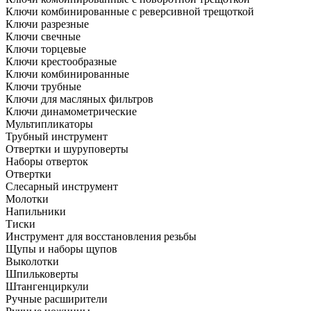
Ключи комбинированные с реверсивной трещоткой
Ключи разрезные
Ключи свечные
Ключи торцевые
Ключи крестообразные
Ключи комбинированные
Ключи трубные
Ключи для масляных фильтров
Ключи динамометрические
Мультипликаторы
Трубный инструмент
Отвертки и шуруповерты
Наборы отверток
Отвертки
Слесарный инструмент
Молотки
Напильники
Тиски
Инструмент для восстановления резьбы
Щупы и наборы щупов
Выколотки
Шпильковерты
Штангенциркули
Ручные расширители