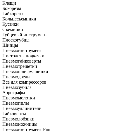
Клещи
Бокорезы
Гайкорезы
Кольцесъемники
Кусачки
Съемники
Губцевый инструмент
Плоскогубцы
Щипцы
Пневмоинструмент
Пистолеты подкачки
Пневмогайковерты
Пневмотрещетки
Пневмошлифмашинки
Пневмодрели
Все для компрессоров
Пневмозубила
Аэрографы
Пневмомолотки
Пневмопилы
Пневмоудлинители
Гайковерты
Пневмолобзики
Пневмоножницы
Пневмоинструмент Fini