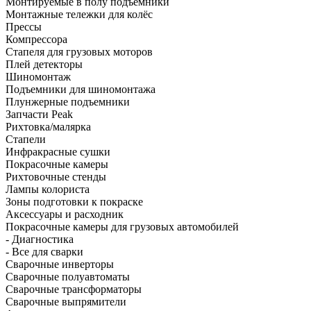
Монтируемые в полу подъёмники
Монтажные тележки для колёс
Прессы
Компрессора
Стапеля для грузовых моторов
Плей детекторы
Шиномонтаж
Подъемники для шиномонтажа
Плунжерные подъемники
Запчасти Peak
Рихтовка/малярка
Стапели
Инфракрасные сушки
Покрасочные камеры
Рихтовочные стенды
Лампы колориста
Зоны подготовки к покраске
Аксессуары и расходник
Покрасочные камеры для грузовых автомобилей
- Диагностика
- Все для сварки
Сварочные инверторы
Сварочные полуавтоматы
Сварочные трансформаторы
Сварочные выпрямители