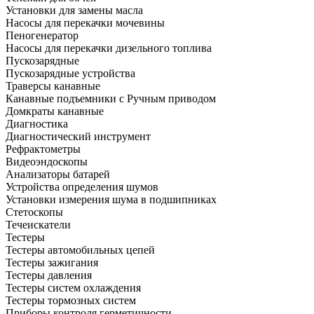
Установки для замены масла
Насосы для перекачки мочевины
Пеногенератор
Насосы для перекачки дизельного топлива
Пускозарядные
Пускозарядные устройства
Траверсы канавные
Канавные подъемники с Ручным приводом
Домкраты канавные
Диагностика
Диагностический инструмент
Рефрактометры
Видеоэндоскопы
Анализаторы батарей
Устройства определения шумов
Установки измерения шума в подшипниках
Стетоскопы
Течеискатели
Тестеры
Тестеры автомобильных цепей
Тестеры зажигания
Тестеры давления
Тестеры систем охлаждения
Тестеры тормозных систем
Приборы контроля герметичности