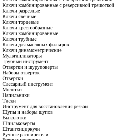
Ключи комбинированные с реверсивной трещоткой
Ключи разрезные
Ключи свечные
Ключи торцевые
Ключи крестообразные
Ключи комбинированные
Ключи трубные
Ключи для масляных фильтров
Ключи динамометрические
Мультипликаторы
Трубный инструмент
Отвертки и шуруповерты
Наборы отверток
Отвертки
Слесарный инструмент
Молотки
Напильники
Тиски
Инструмент для восстановления резьбы
Щупы и наборы щупов
Выколотки
Шпильковерты
Штангенциркули
Ручные расширители