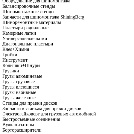
Оборудование для шиномонтажа
Балансировочные стенды
Шиномонтажные стенды
Запчасти для шиномонтажа ShiningBerg
Шиноремонтные материалы
Пластыри радиальные
Камерные латки
Универсальные латки
Диагональные пластыри
Клея+Химия
Грибки
Инструмент
Колышки+Шнуры
Грузики
Грузы алюминевые
Грузы грузовые
Грузы клеющиеся
Грузы набивные
Грузы железные
Стенды для правки дисков
Запчасти к станкам для правки дисков
Электрогайковерт для грузовых автомобилей
Быстросъемные соединения
Вулканизаторы
Борторасширители