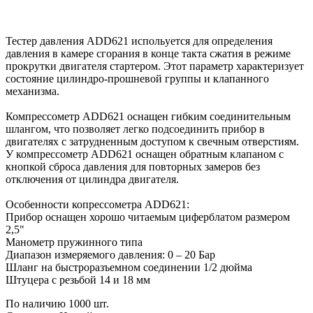
Тестер давления ADD621 испольуется для определения
давления в камере сгорания в конце такта сжатия в режиме
прокрутки двигателя стартером. Этот параметр характеризует
состояние цилиндро-прошневой группы и клапанного
механизма.
Компрессометр ADD621 оснащен гибким соединительным
шлангом, что позволяет легко подсоединить прибор в
двигателях с затрудненным доступом к свечным отверстиям.
У компрессометр ADD621 оснащен обратным клапаном с
кнопкой сброса давления для повторных замеров без
отключения от цилиндра двигателя.
Особенности копрессометра ADD621:
Прибор оснащен хорошо читаемым циферблатом размером
2,5"
Манометр пружинного типа
Диапазон измеряемого давления: 0 – 20 Бар
Шланг на быстроразъемном соединении 1/2 дюйма
Штуцера с резьбой 14 и 18 мм
По наличию
1000 шт.