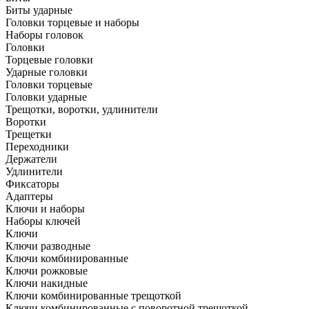
Биты ударные
Головки торцевые и наборы
Наборы головок
Головки
Торцевые головки
Ударные головки
Головки торцевые
Головки ударные
Трещотки, воротки, удлинители
Воротки
Трещетки
Переходники
Держатели
Удлинители
Фиксаторы
Адаптеры
Ключи и наборы
Наборы ключей
Ключи
Ключи разводные
Ключи комбинированные
Ключи рожковые
Ключи накидные
Ключи комбинированные трещоткой
Ключи комбинированные с поворотной трещоткой