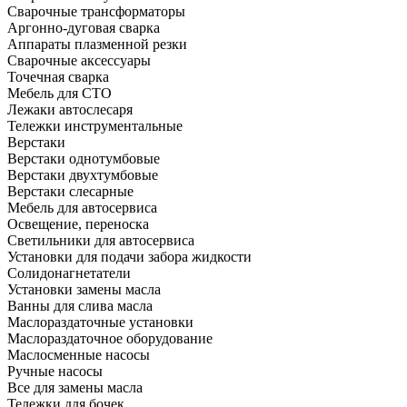
Сварочные трансформаторы
Аргонно-дуговая сварка
Аппараты плазменной резки
Сварочные аксессуары
Точечная сварка
Мебель для СТО
Лежаки автослесаря
Тележки инструментальные
Верстаки
Верстаки однотумбовые
Верстаки двухтумбовые
Верстаки слесарные
Мебель для автосервиса
Освещение, переноска
Светильники для автосервиса
Установки для подачи забора жидкости
Солидонагнетатели
Установки замены масла
Ванны для слива масла
Маслораздаточные установки
Маслораздаточное оборудование
Маслосменные насосы
Ручные насосы
Все для замены масла
Тележки для бочек