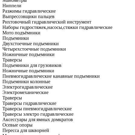
Манометры
Ниппели
Разжимы гидравлические
Выпрессовщики пальцев
Рихтовочный гидравлический инструмент
Наборы гидростяжек,насосы,стяжки гидравлические
Мото подъёмники
Подъемники
Двухстоечные подъемники
Четырехстоечные подъемники
Ножничные подъемники
Траверсы
Подъемники для грузовиков
Ножничные подьемники
Пневмогидравлические канавные подъемники
Подъемники колонные
Электрогидравлические
Электромеханические
Траверсы
Траверсы гидравлические
Траверсы пневмогидравлические
Траверсы электро гидравлические
Аксессуары для ямных домкратов
Осевые опоры
Пересса для шкворней