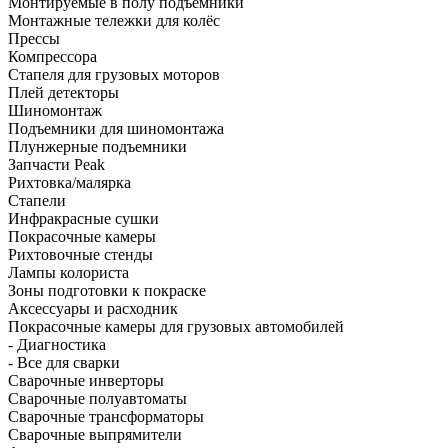
Монтируемые в полу подъёмники
Монтажные тележки для колёс
Прессы
Компрессора
Стапеля для грузовых моторов
Плей детекторы
Шиномонтаж
Подъемники для шиномонтажа
Плунжерные подъемники
Запчасти Peak
Рихтовка/малярка
Стапели
Инфракрасные сушки
Покрасочные камеры
Рихтовочные стенды
Лампы колориста
Зоны подготовки к покраске
Аксессуары и расходник
Покрасочные камеры для грузовых автомобилей
- Диагностика
- Все для сварки
Сварочные инверторы
Сварочные полуавтоматы
Сварочные трансформаторы
Сварочные выпрямители