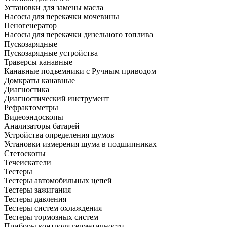
Установки для замены масла
Насосы для перекачки мочевины
Пеногенератор
Насосы для перекачки дизельного топлива
Пускозарядные
Пускозарядные устройства
Траверсы канавные
Канавные подъемники с Ручным приводом
Домкраты канавные
Диагностика
Диагностический инструмент
Рефрактометры
Видеоэндоскопы
Анализаторы батарей
Устройства определения шумов
Установки измерения шума в подшипниках
Стетоскопы
Течеискатели
Тестеры
Тестеры автомобильных цепей
Тестеры зажигания
Тестеры давления
Тестеры систем охлаждения
Тестеры тормозных систем
Приборы контроля герметичности