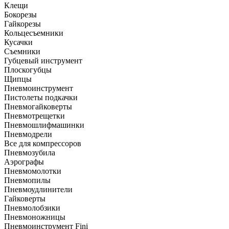
Клещи
Бокорезы
Гайкорезы
Кольцесъемники
Кусачки
Съемники
Губцевый инструмент
Плоскогубцы
Щипцы
Пневмоинструмент
Пистолеты подкачки
Пневмогайковерты
Пневмотрещетки
Пневмошлифмашинки
Пневмодрели
Все для компрессоров
Пневмозубила
Аэрографы
Пневмомолотки
Пневмопилы
Пневмоудлинители
Гайковерты
Пневмолобзики
Пневмоножницы
Пневмоинструмент Fini