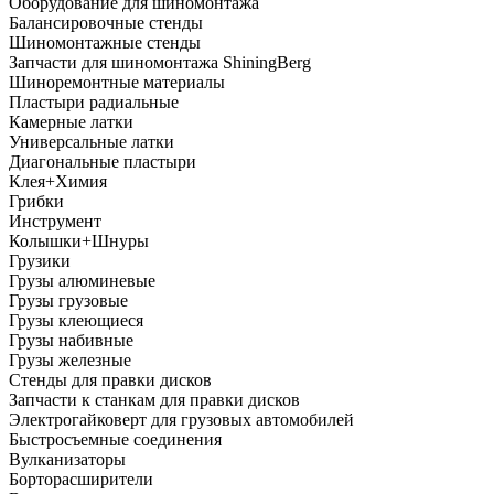
Оборудование для шиномонтажа
Балансировочные стенды
Шиномонтажные стенды
Запчасти для шиномонтажа ShiningBerg
Шиноремонтные материалы
Пластыри радиальные
Камерные латки
Универсальные латки
Диагональные пластыри
Клея+Химия
Грибки
Инструмент
Колышки+Шнуры
Грузики
Грузы алюминевые
Грузы грузовые
Грузы клеющиеся
Грузы набивные
Грузы железные
Стенды для правки дисков
Запчасти к станкам для правки дисков
Электрогайковерт для грузовых автомобилей
Быстросъемные соединения
Вулканизаторы
Борторасширители