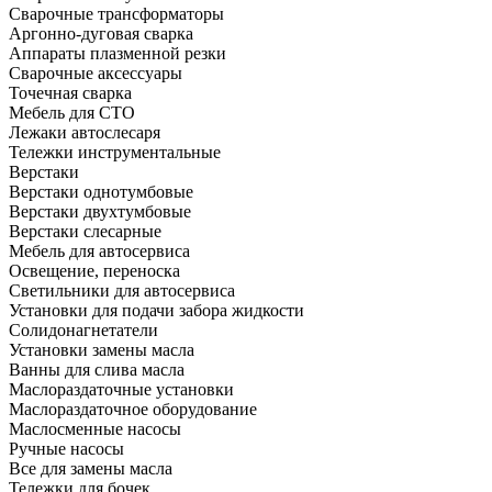
Сварочные трансформаторы
Аргонно-дуговая сварка
Аппараты плазменной резки
Сварочные аксессуары
Точечная сварка
Мебель для СТО
Лежаки автослесаря
Тележки инструментальные
Верстаки
Верстаки однотумбовые
Верстаки двухтумбовые
Верстаки слесарные
Мебель для автосервиса
Освещение, переноска
Светильники для автосервиса
Установки для подачи забора жидкости
Солидонагнетатели
Установки замены масла
Ванны для слива масла
Маслораздаточные установки
Маслораздаточное оборудование
Маслосменные насосы
Ручные насосы
Все для замены масла
Тележки для бочек