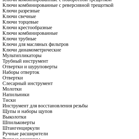
Ключи комбинированные с реверсивной трещоткой
Ключи разрезные
Ключи свечные
Ключи торцевые
Ключи крестообразные
Ключи комбинированные
Ключи трубные
Ключи для масляных фильтров
Ключи динамометрические
Мультипликаторы
Трубный инструмент
Отвертки и шуруповерты
Наборы отверток
Отвертки
Слесарный инструмент
Молотки
Напильники
Тиски
Инструмент для восстановления резьбы
Щупы и наборы щупов
Выколотки
Шпильковерты
Штангенциркули
Ручные расширители