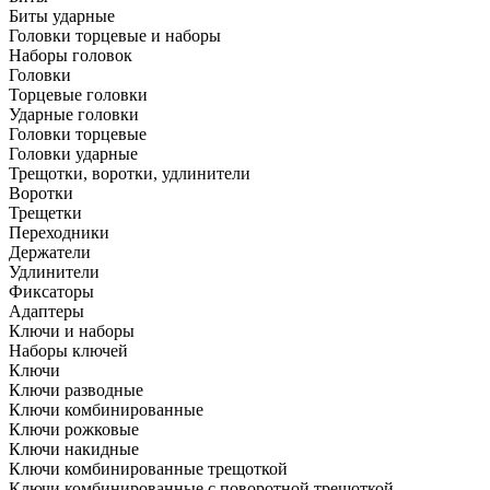
Биты ударные
Головки торцевые и наборы
Наборы головок
Головки
Торцевые головки
Ударные головки
Головки торцевые
Головки ударные
Трещотки, воротки, удлинители
Воротки
Трещетки
Переходники
Держатели
Удлинители
Фиксаторы
Адаптеры
Ключи и наборы
Наборы ключей
Ключи
Ключи разводные
Ключи комбинированные
Ключи рожковые
Ключи накидные
Ключи комбинированные трещоткой
Ключи комбинированные с поворотной трещоткой