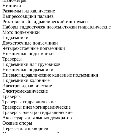
Манометры
Ниппели
Разжимы гидравлические
Выпрессовщики пальцев
Рихтовочный гидравлический инструмент
Наборы гидростяжек,насосы,стяжки гидравлические
Мото подъёмники
Подъемники
Двухстоечные подъемники
Четырехстоечные подъемники
Ножничные подъемники
Траверсы
Подъемники для грузовиков
Ножничные подьемники
Пневмогидравлические канавные подъемники
Подъемники колонные
Электрогидравлические
Электромеханические
Траверсы
Траверсы гидравлические
Траверсы пневмогидравлические
Траверсы электро гидравлические
Аксессуары для ямных домкратов
Осевые опоры
Пересса для шкворней