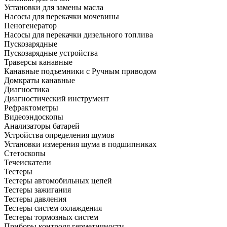
Установки для замены масла
Насосы для перекачки мочевины
Пеногенератор
Насосы для перекачки дизельного топлива
Пускозарядные
Пускозарядные устройства
Траверсы канавные
Канавные подъемники с Ручным приводом
Домкраты канавные
Диагностика
Диагностический инструмент
Рефрактометры
Видеоэндоскопы
Анализаторы батарей
Устройства определения шумов
Установки измерения шума в подшипниках
Стетоскопы
Течеискатели
Тестеры
Тестеры автомобильных цепей
Тестеры зажигания
Тестеры давления
Тестеры систем охлаждения
Тестеры тормозных систем
Приборы контроля герметичности