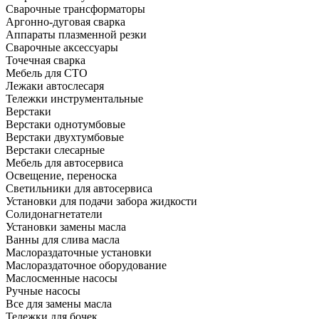
Сварочные трансформаторы
Аргонно-дуговая сварка
Аппараты плазменной резки
Сварочные аксессуары
Точечная сварка
Мебель для СТО
Лежаки автослесаря
Тележки инструментальные
Верстаки
Верстаки однотумбовые
Верстаки двухтумбовые
Верстаки слесарные
Мебель для автосервиса
Освещение, переноска
Светильники для автосервиса
Установки для подачи забора жидкости
Солидонагнетатели
Установки замены масла
Ванны для слива масла
Маслораздаточные установки
Маслораздаточное оборудование
Маслосменные насосы
Ручные насосы
Все для замены масла
Тележки для бочек