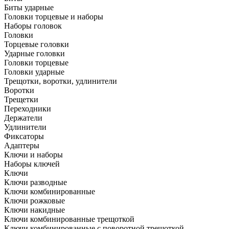
Биты ударные
Головки торцевые и наборы
Наборы головок
Головки
Торцевые головки
Ударные головки
Головки торцевые
Головки ударные
Трещотки, воротки, удлинители
Воротки
Трещетки
Переходники
Держатели
Удлинители
Фиксаторы
Адаптеры
Ключи и наборы
Наборы ключей
Ключи
Ключи разводные
Ключи комбинированные
Ключи рожковые
Ключи накидные
Ключи комбинированные трещоткой
Ключи комбинированные с поворотной трещоткой