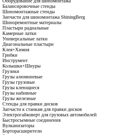
Оборудование для шиномонтажа
Балансировочные стенды
Шиномонтажные стенды
Запчасти для шиномонтажа ShiningBerg
Шиноремонтные материалы
Пластыри радиальные
Камерные латки
Универсальные латки
Диагональные пластыри
Клея+Химия
Грибки
Инструмент
Колышки+Шнуры
Грузики
Грузы алюминевые
Грузы грузовые
Грузы клеющиеся
Грузы набивные
Грузы железные
Стенды для правки дисков
Запчасти к станкам для правки дисков
Электрогайковерт для грузовых автомобилей
Быстросъемные соединения
Вулканизаторы
Борторасширители