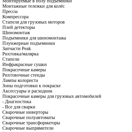
Монтируемые в полу подъёмники
Монтажные тележки для колёс
Прессы
Компрессора
Стапеля для грузовых моторов
Плей детекторы
Шиномонтаж
Подъемники для шиномонтажа
Плунжерные подъемники
Запчасти Peak
Рихтовка/малярка
Стапели
Инфракрасные сушки
Покрасочные камеры
Рихтовочные стенды
Лампы колориста
Зоны подготовки к покраске
Аксессуары и расходник
Покрасочные камеры для грузовых автомобилей
- Диагностика
- Все для сварки
Сварочные инверторы
Сварочные полуавтоматы
Сварочные трансформаторы
Сварочные выпрямители