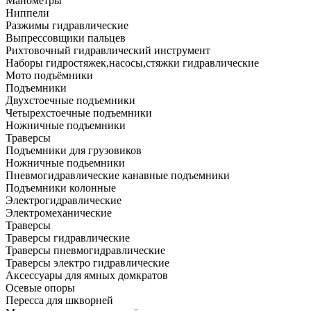
Манометры
Ниппели
Разжимы гидравлические
Выпрессовщики пальцев
Рихтовочный гидравлический инструмент
Наборы гидростяжек,насосы,стяжки гидравлические
Мото подъёмники
Подъемники
Двухстоечные подъемники
Четырехстоечные подъемники
Ножничные подъемники
Траверсы
Подъемники для грузовиков
Ножничные подьемники
Пневмогидравлические канавные подъемники
Подъемники колонные
Электрогидравлические
Электромеханические
Траверсы
Траверсы гидравлические
Траверсы пневмогидравлические
Траверсы электро гидравлические
Аксессуары для ямных домкратов
Осевые опоры
Пересса для шкворней