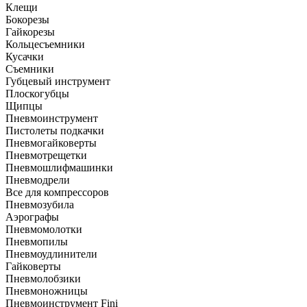
Клещи
Бокорезы
Гайкорезы
Кольцесъемники
Кусачки
Съемники
Губцевый инструмент
Плоскогубцы
Щипцы
Пневмоинструмент
Пистолеты подкачки
Пневмогайковерты
Пневмотрещетки
Пневмошлифмашинки
Пневмодрели
Все для компрессоров
Пневмозубила
Аэрографы
Пневмомолотки
Пневмопилы
Пневмоудлинители
Гайковерты
Пневмолобзики
Пневмоножницы
Пневмоинструмент Fini